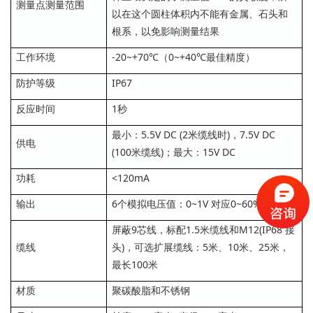
测量点测量范围
以在这个圆柱体积内不能有金属、石头和
根系，以免影响测量结果
工作环境
-20~+70℃（0~+40℃最佳精度）
防护等级
IP67
反应时间
1秒
最小：5.5V DC (2米缆线时)，7.5V DC
供电
(100米缆线)；最大：15V DC
功耗
<120mA
输出
6个模拟电压值：0~1V 对应0~60% vol
屏蔽9芯线，标配1.5米缆线和M12(IP68 接
缆线
头)，可选扩展缆线：5米、10米、25米，
最长100米
材质
聚碳酸脂和不锈钢