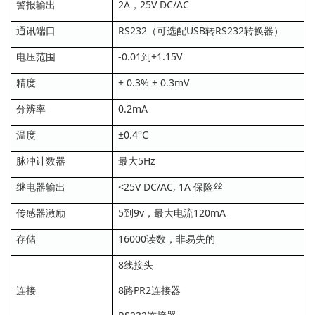
警报输出
2A，25V DC/AC
通讯端口
RS232（可选配USB转RS232转换器）
电压范围
-0.01到+1.15V
精度
± 0.3% ± 0.3mV
分辨率
0.2mA
温度
±0.4°C
脉冲计数器
最大5Hz
继电器输出
<25V DC/AC, 1A 保险丝
传感器激励
5到9v，最大电流120mA
存储
16000读数，非易失的
8线接头
连接
8路PR2连接器