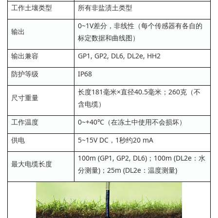
工作土壤类型
所有非盐渍土类型
0~1V差分，非线性（每个传感器有各自的
输出
标定数据和曲线图）
输出兼容
GP1, GP2, DL6, DL2e, HH2
防护等级
IP68
长度181毫米×直径40.5毫米；260克（不
尺寸重量
含电缆）
工作温度
0~+40℃（在冻土中使用不会损坏）
供电
5~15V DC，1秒约20 mA
100m (GP1, GP2, DL6)；100m (DL2e：水
最大电缆长度
分测量)；25m (DL2e：温度测量)