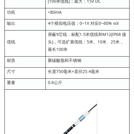
(100米缆线)；最大：15V DC
功耗
<80mA
输出
4个模拟电压值：0~1V 对应0~60% vol
屏蔽9芯线，标配1.5米缆线和M12(IP68 接
缆线
头)，可选扩展缆线：5米、10米、25米，
最长100米
材质
聚碳酸脂和不锈钢
尺寸
长度750毫米×直径25.4毫米
重量
0.6公斤