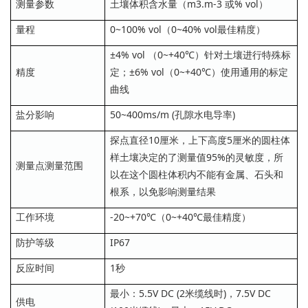
测量参数
土壤体积含水量（m3.m-3 或% vol）
量程
0~100% vol（0~40% vol最佳精度）
±4% vol （0~+40℃）针对土壤进行特殊标
精度
定；±6% vol（0~+40℃）使用通用的标定
曲线
盐分影响
50~400ms/m (孔隙水电导率)
探点直径10厘米，上下高度5厘米的圆柱体
样土壤决定的了测量值95%的灵敏度，所
测量点测量范围
以在这个圆柱体积内不能有金属、石头和
根系，以免影响测量结果
工作环境
-20~+70℃（0~+40℃最佳精度）
防护等级
IP67
反应时间
1秒
最小：5.5V DC (2米缆线时)，7.5V DC
供电