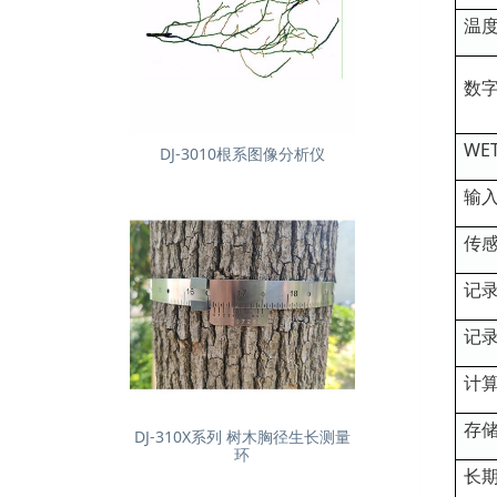
温
数
WE
DJ-3010根系图像分析仪
输
传
记
记
计
存
DJ-310X系列 树木胸径生长测量
环
长