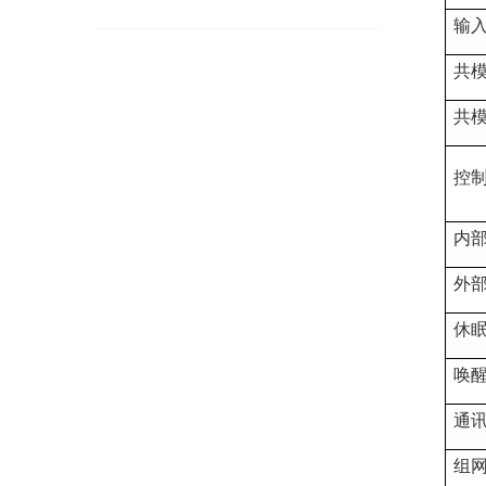
输
共
共
控
内
外
休
唤
通
组