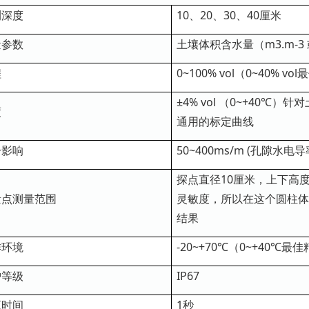
测深度
10、20、30、40厘米
量参数
土壤体积含水量（m3.m-3 或
程
0~100% vol（0~40% v
±4% vol （0~+40℃）
度
通用的标定曲线
分影响
50~400ms/m (孔隙水电导
探点直径10厘米，上下高
量点测量范围
灵敏度，所以在这个圆柱体
结果
作环境
-20~+70℃（0~+40℃最
护等级
IP67
应时间
1秒