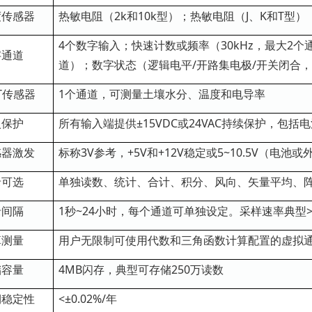
度传感器
热敏电阻（2k和10k型）；热敏电阻（J、K和T型）
4个数字输入；快速计数或频率（30kHz，最大2个
字通道
道）；数字状态（逻辑电平/开路集电极/开关闭合，
T传感器
1个通道，可测量土壤水分、温度和电导率
入保护
所有输入端提供±15VDC或24VAC持续保护，包括
感器激发
标称3V参考，+5V和+12V稳定或5~10.5V（电
录可选
单独读数、统计、合计、积分、风向、矢量平均、
录间隔
1秒~24小时，每个通道可单独设定。采样速率典型>
算测量
用户无限制可使用代数和三角函数计算配置的虚拟
储容量
4MB闪存，典型可存储250万读数
期稳定性
<±0.02%/年