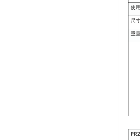
使
尺
重
PR