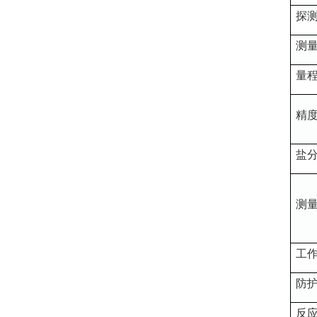
探
测
量
精
盐
测
工
防
反