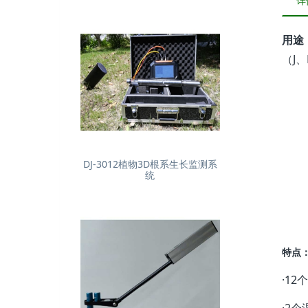
详
用途
（J
DJ-3012植物3D根系生长监测系
统
特点
·1
·2