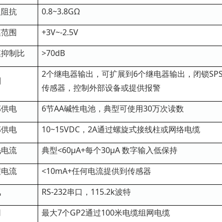
入阻抗
0.8~3.8GΩ
模范围
+3V~-2.5V
模抑制比
>70dB
2个继电器输出，可扩展到6个继电器输出，闭锁SPST继
制
传感器，控制外部设备或提供报警
部供电
6节AA碱性电池，典型可使用30万次读数
部供电
10~15VDC，2A通过螺旋式接线柱或网络电缆
眠电流
典型<60μA+每个30μA 数字输入低保持
醒电流
<10mA+任何电流提供到传感器
讯
RS-232串口，115.2k波特
网
最大7个GP2通过100米电缆组网电缆