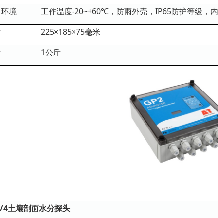
用环境
工作温度-20~+60℃，防雨外壳，IP65防护等级，
寸
225×185×75毫米
量
1公斤
2/4土壤剖面水分探头