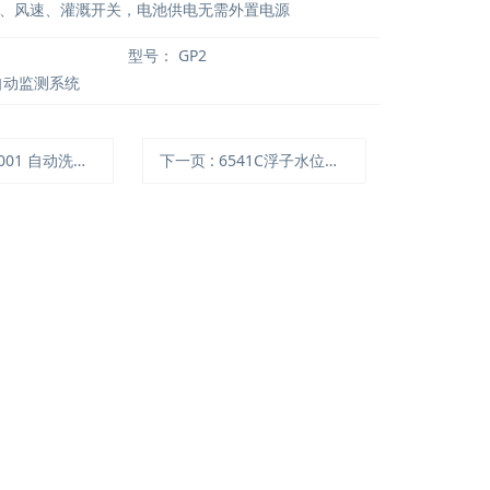
、风速、灌溉开关，电池供电无需外置电源
型号：
GP2
自动监测系统
3001 自动洗根机
下一页
: 6541C浮子水位监测仪