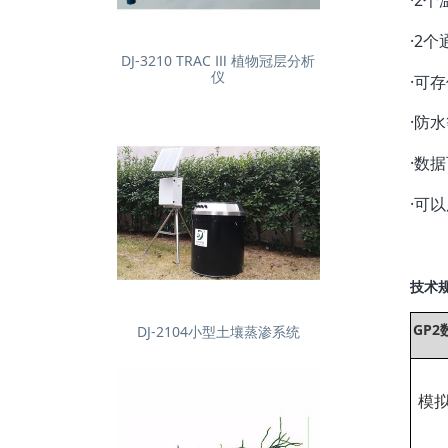
·2
DJ-3210 TRAC Ⅲ 植物冠层分析
仪
·可存
·防
·数据
·可
技术
GP
DJ-2104小型土壤蒸渗系统
模