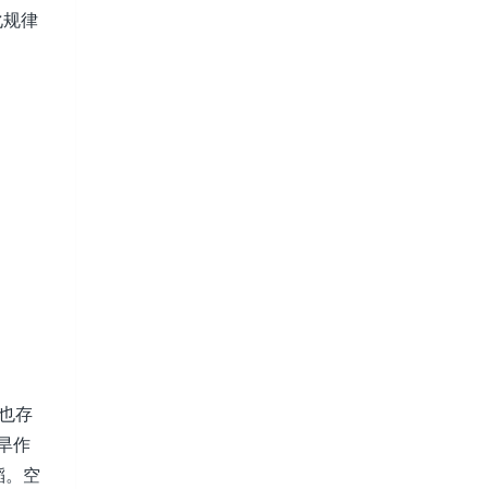
化规律
也存
；旱作
稻。空