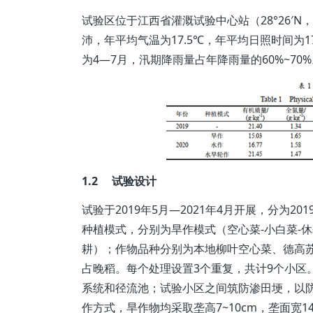
试验区位于江西省灌溉试验中心站（28°26′N
沛，年平均气温为17.5℃，年平均日照时间为17
为4—7月，汛期降雨量占年降雨量的60%~7
1.2 试验设计
试验于2019年5月—2021年4月开展，分为201
种植模式，分别为旱作模式（空心菜-小白菜-休
耕）；作物品种分别为本地柳叶空心菜、德高苏
占晚稻。每个处理设置3个重复，共计9个小区。每
系统和径流池；试验小区之间筑防渗田埂，以
作方式，旱作物均采取垄高7~10cm，垄面宽