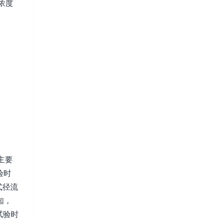
浓度
主要
验时
式径流
知，
试验时