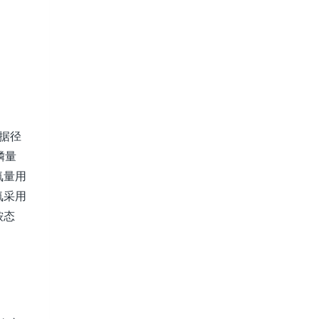
据径
磷量
氮量用
氮采用
铵态