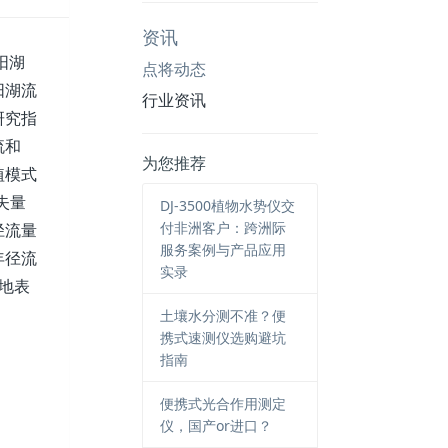
资讯
阳湖
点将动态
阳湖流
行业资讯
研究指
流和
为您推荐
植模式
失量
DJ-3500植物水势仪交
付非洲客户：跨洲际
径流量
服务案例与产品应用
年径流
实录
地表
土壤水分测不准？便
携式速测仪选购避坑
指南
便携式光合作用测定
仪，国产or进口？