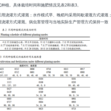
种植。具体栽培时间和施肥情况见表2和表3。
采用浇灌方式灌溉；水作模式早、晚稻均采用间歇灌溉方式灌溉
用浇灌方式灌溉。病虫害管理与当地实际生产管理方式保持一致