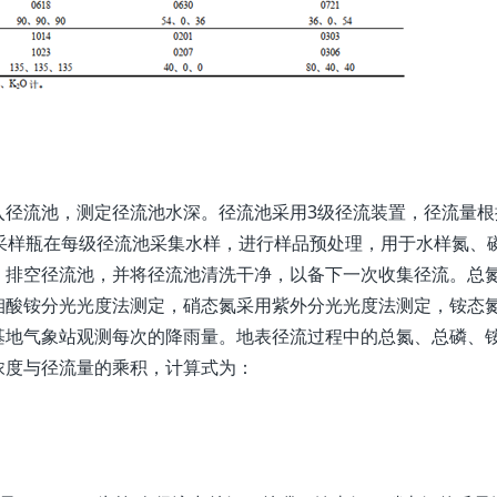
入径流池，测定径流池水深。径流池采用3级径流装置，径流量根
烯采样瓶在每级径流池采集水样，进行样品预处理，用于水样氮、
，排空径流池，并将径流池清洗干净，以备下一次收集径流。总
钼酸铵分光光度法测定，硝态氮采用紫外分光光度法测定，铵态
基地气象站观测每次的降雨量。地表径流过程中的总氮、总磷、
浓度与径流量的乘积，计算式为：