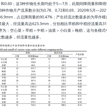
61和0.60；这3种作物生长期均处于5—7月，此期间降雨量和降
月产流系数分别为0.78、0.72和0.69。2020年5月—202
6.9mm，占总降雨量的90.47%；产生径流次数最多的为旱作模
大，径流量高达623.3mm，分别相比早稻和中稻径流量高31.
量排序为：空心菜＞早稻＞中稻＞油菜＞小白菜＞晚稻，这与各模式
次数越多，径流量也越多。