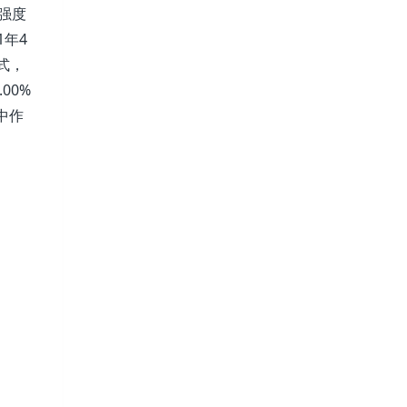
雨强度
1年4
式，
00%
中作