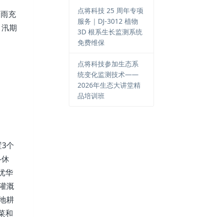
点将科技 25 周年专项
降雨充
服务｜DJ-3012 植物
。汛期
3D 根系生长监测系统
免费维保
点将科技参加生态系
统变化监测技术——
2026年生态大讲堂精
品培训班
置3个
-休
优华
的灌溉
地耕
菜和