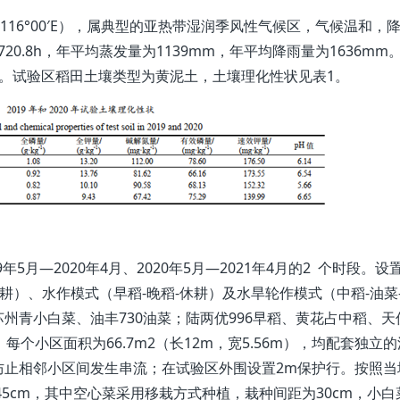
，116°00′E），属典型的亚热带湿润季风性气候区，气候温和，
20.8h，年平均蒸发量为1139mm，年平均降雨量为1636mm
0%。试验区稻田土壤类型为黄泥土，土壤理化性状见表1。
9年5月—2020年4月、2020年5月—2021年4月的2 个时段。设
耕）、水作模式（早稻-晚稻-休耕）及水旱轮作模式（中稻-油菜
州青小白菜、油丰730油菜；陆两优996早稻、黄花占中稻、天
个小区面积为66.7m2（长12m，宽5.56m），均配套独立
防止相邻小区间发生串流；在试验区外围设置2m保护行。按照当
145cm，其中空心菜采用移栽方式种植，栽种间距为30cm，小白