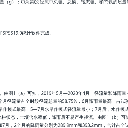
量（g）；Ci为第i次径流中总氮、总磷、铵态氮、硝态氮的质量
6和SPSS19.0统计软件完成。
图1（a）可知，2019年5月—2020年4月，径流量和降雨量
个月径流量占全时段径流总量的58.75%，6月降雨量最高，占试
以旱作模式最高，5—7月水旱作模式径流量最小；7月后，水作模
耕状态，土壤含水率低，降雨后不易产生径流。由图1（b）可
和7月，2个月的降雨量分别为289.9mm和393.2mm，合计占全