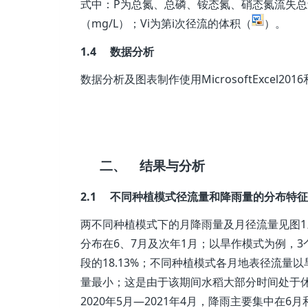
式中：P为总氮、总磷、铵态氮、硝态氮流失总
（mg/L）；Vi为第i次径流的体积（
）。
1.4 数据分析
数据分析及图表制作使用MicrosoftExcel201
二、
结果与分析
2.1 不同种植模式径流量和降雨量的分布特征
两不同种植模式下的月降雨量及月径流量见图1。由
分布在6、7月及次年1月；以旱作模式为例，3
段的18.13%；不同种植模式各月地表径流量
量最小；这是由于该期间水稻大部分时间处于休
2020年5月—2021年4月，降雨主要集中在6月