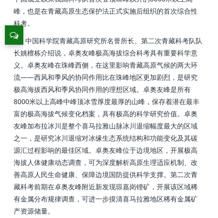
峰，也是在青藏高原生态保护法正式实施后组织的首次综合性
科考。
中国科学院青藏高原研究所名誉所长、第二次青藏科考队队
长姚檀栋介绍说，卓奥友峰极高海拔综合科考具有重要科学意
义。卓奥友峰在珠峰西侧，在这里影响青藏高原气候的两大环
流——西风和季风的协同作用比在珠峰地区更加剧烈，是研究
极高海拔西风和季风协同作用的理想区域。卓奥友峰是所有
8000米以上高峰中峰顶冰雪厚度最厚的山峰，保存着潜在最丰
富的极高海拔气候变化档案，具有极高的科学研究价值。卓奥
友峰加布拉冰川是整个喜马拉雅山脉冰川退缩幅度最大的区域
之一，是研究冰川退缩对冰缘生态系统结构和功能变化及其碳
源汇过程影响的最佳区域。卓奥友峰位于边境地区，开展极高
海拔人体健康动态调查，可为深度解析高原生理适应机制、改
善高原人民生命健康、保障边境国防提供科学支撑。第二次青
藏科考前期在卓奥友峰附近新发现琼嘉岗锂矿，开展该区域稀
有金属分布规律调查，可进一步摸清喜马拉雅地区稀有金属矿
产资源储量。