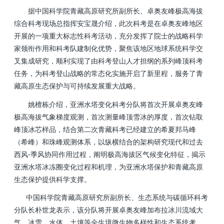
据中国科学院青藏高原研究所副所长、卓奥友峰极高海拔
综合科考现场总指挥安宝晟介绍，此次科考是在卓奥友峰地区
开展的一项重大标志性科考活动，充分发挥了院士的战略科学
家领衔作用和科考队建制化优势，聚焦该地区地球系统科学交
叉集成研究，顺利实现了由科考登山人才担纲的系列峰顶科考
任务，为科考登山战略的常态化实施开启了新里程，服务了青
藏高原生态保护与可持续发展重大战略。
姚檀栋介绍，亚洲水塔变化科考分队将首次开展卓奥友峰
极高海拔气象梯度观测，首次测量峰顶雪冰的厚度，首次钻取
峰顶冰芯样品，结合第二次青藏科考已经建立的希夏邦马峰
（希峰）和珠峰观测体系，以纵横结合的架构研究现代和过去
西风-季风协同作用过程，阐明极高海拔区气候变化特征，揭示
亚洲水塔冰冻圈变化过程和机理，为亚洲水塔保护和青藏高原
生态保护提供科学支撑。
中国科学院青藏高原研究所副所长、生态系统与碳循环科考
分队长朴世龙表示，该分队将开展卓奥友峰加布拉冰川流域大
气、冰雪、水体、土壤等全生境微生物多样性和生态系统考