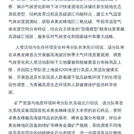
察，揭示气候变化影响下冰川快速退缩后冰缘区新生陆地生态
系统类型、结构发育过程及其碳源汇功能特点，建立大气温室
气体浓度观测站，获取卓奥友峰地区二氧化碳、甲烷等温室气
体浓度空间分布特征，结合自主研发的“贡嘎模型”精准估算青藏
高原碳汇现状，服务应对气候变化和国家碳中和重大战略。
人类活动与生存环境安全科考分队长朱彤介绍说，该分队将
在卓奥友峰首次开展极高海拔区秋季大气环境质量观测、调查
气候变化和人类活动影响下土地覆被和植被垂直分布格局及上
限，并由院士带队登上海拔6200米进行高原人类适应健康实
验，开展急进及长驻高原人群暴露于低压缺氧环境下的生理适
应性调查，为青藏高原生态环境和人群健康保护提供科学依
据。
矿产资源与地质环境科考分队长吴福元介绍说，该分队将首
次系统采集我国首批卓奥友峰峰顶至大本营的岩石样品，查明
卓奥友峰极高海拔伟晶岩的展布、稀有金属分布规律，评估卓
奥友峰地区琼嘉岗锂矿等稀有金属矿产规模，系统调查不同海
拔高度岩层中的动植物化石分布情况，进一步摸清喜马拉雅地