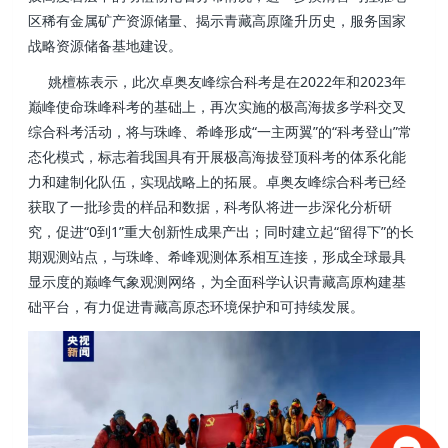
区稀有金属矿产资源储量、揭示青藏高原隆升历史，服务国家
战略资源储备基地建设。
姚檀栋表示，此次卓奥友峰综合科考是在2022年和2023年
巅峰使命珠峰科考的基础上，再次实施的极高海拔多学科交叉
综合科考活动，将与珠峰、希峰形成“一主两翼”的“科考登山”常
态化模式，标志着我国具有开展极高海拔登顶科考的体系化能
力和建制化队伍，实现战略上的拓展。卓奥友峰综合科考已经
获取了一批珍贵的样品和数据，科考队将进一步深化分析研
究，促进“0到1”重大创新性成果产出；同时建立起“留得下”的长
期观测站点，与珠峰、希峰观测体系相互连接，形成全球最具
显示度的巅峰气象观测网络，为全面科学认识青藏高原构建基
础平台，有力促进青藏高原态环境保护和可持续发展。