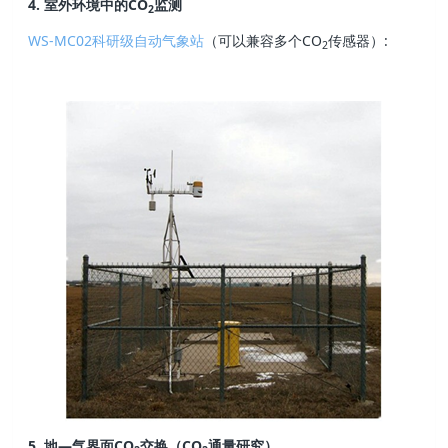
4. 室外环境中的CO
监测
2
WS-MC02科研级自动气象站
（可以兼容多个CO
传感器）:
2
5. 地—气界面CO
交换（CO
通量研究）