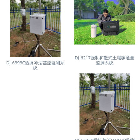
DJ-6217强制扩散式土壤碳通量
DJ-6393C热脉冲法茎流监测系
监测系统
统