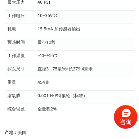
最大压力
40 PSI
工作电压
10~36VDC
耗电
15.5mA 加传感器输出
预热时间
最小10秒
工作温度
-40~+55℃
探头尺寸
直径31.75毫米×长279.4毫米
重量
454克
溶氧膜
0.001 FEP特氟纶（标准）
综合误差
全量程2%
产地：
美国