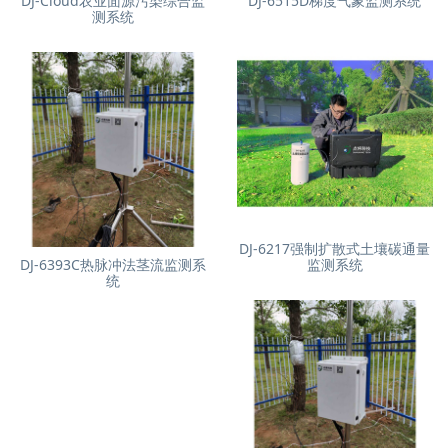
DJ-Cloud农业面源污染综合监
DJ-6515D梯度气象监测系统
测系统
DJ-6217强制扩散式土壤碳通量
DJ-6393C热脉冲法茎流监测系
监测系统
统