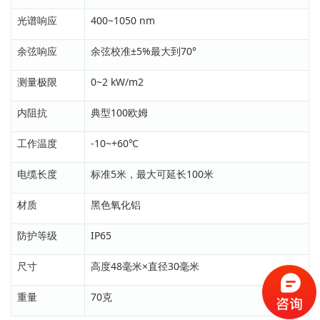
光谱响应
400~1050 nm
余弦响应
余弦校准±5%最大到70°
测量极限
0~2 kW/m2
内阻抗
典型100欧姆
工作温度
-10~+60℃
电缆长度
标准5米，最大可延长100米
材质
黑色氧化铝
防护等级
IP65
尺寸
高度48毫米×直径30毫米
重量
70克