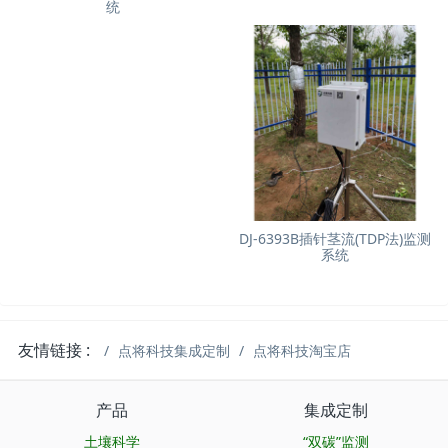
统
DJ-6393B插针茎流(TDP法)监测
系统
友情链接 :
点将科技集成定制
点将科技淘宝店
产品
集成定制
土壤科学
“双碳”监测