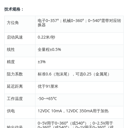
技术规格：
电子0~357°；机械0~360°；0~540°需带对应转
方位角
换器
启动风速
0.22米/秒
线性
全量程±0.5%
精度
±3%
阻力系数
标准0.6（泡沫尾），可选0.25（金属尾）
延迟距离
优于91厘米
工作温度
-50~+65℃
供电
12VDC 10mA，12VDC 350mA用于加热
0~5V用于0~360°（或540°）；0~2.5V用于
输出信号
0~360°（或540°）；0~1V用于0~360°（或