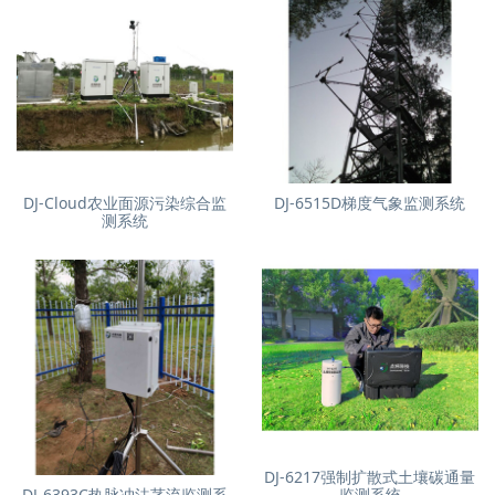
DJ-Cloud农业面源污染综合监
DJ-6515D梯度气象监测系统
测系统
DJ-6217强制扩散式土壤碳通量
DJ-6393C热脉冲法茎流监测系
监测系统