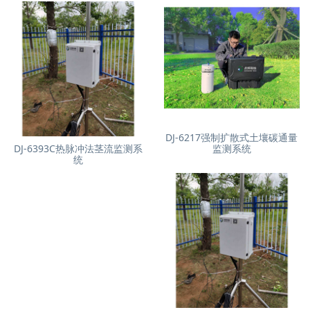
DJ-6217强制扩散式土壤碳通量
DJ-6393C热脉冲法茎流监测系
监测系统
统