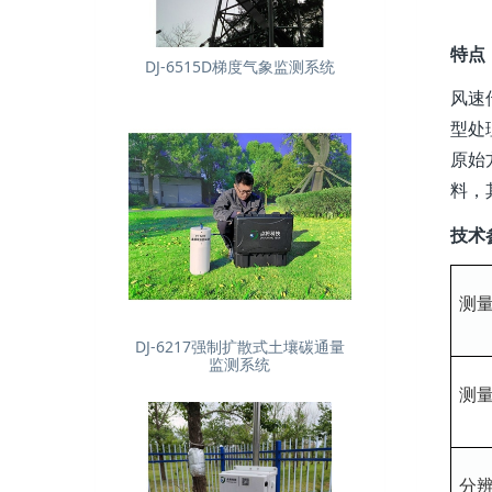
特点
DJ-6515D梯度气象监测系统
风速
型处
原始
料，
技术
测
DJ-6217强制扩散式土壤碳通量
监测系统
测
分