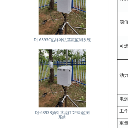
阈
DJ-6393C热脉冲法茎流监测系统
可
动
电
工
DJ-6393B插针茎流(TDP法)监测
系统
重