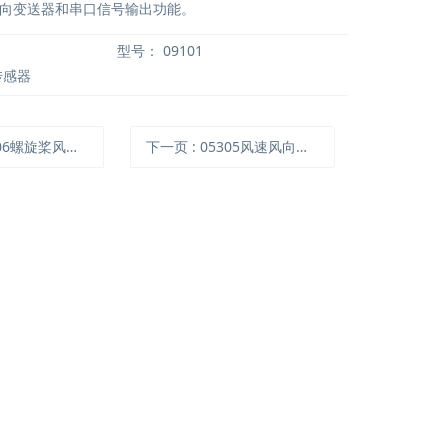
向变送器和串口信号输出功能。
型号：
09101
传感器
106螺旋桨风速计
下一页
: 05305风速风向传感器