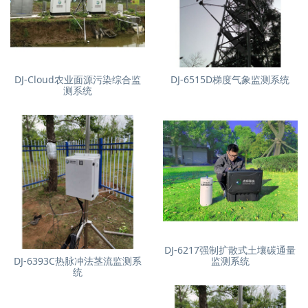
DJ-Cloud农业面源污染综合监
DJ-6515D梯度气象监测系统
测系统
DJ-6217强制扩散式土壤碳通量
DJ-6393C热脉冲法茎流监测系
监测系统
统