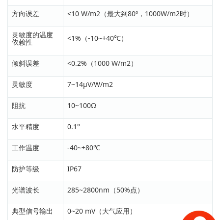
方向误差
<10 W/m2（最大到80º，1000W/m2时）
灵敏度的温度
<1%（-10~+40℃）
依赖性
倾斜误差
<0.2%（1000 W/m2）
灵敏度
7~14μV/W/m2
阻抗
10~100Ω
水平精度
0.1°
工作温度
-40~+80℃
防护等级
IP67
光谱波长
285~2800nm（50%点）
典型信号输出
0~20 mV（大气应用）