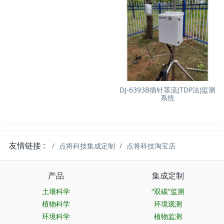
DJ-6393B插针茎流(TDP法)监测
系统
友情链接 :
点将科技集成定制
点将科技淘宝店
产品
集成定制
土壤科学
“双碳”监测
植物科学
环境观测
环境科学
植物监测