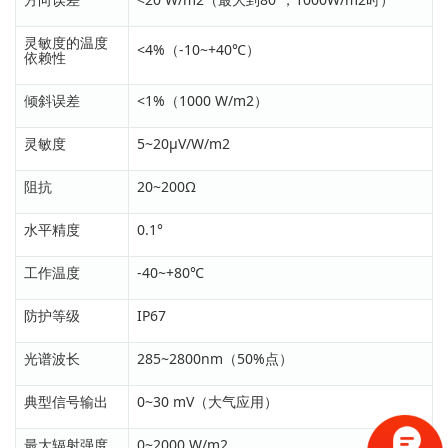
灵敏度的温度
<4%（-10~+40℃）
依赖性
倾斜误差
<1%（1000 W/m2）
灵敏度
5~20μV/W/m2
阻抗
20~200Ω
水平精度
0.1°
工作温度
-40~+80℃
防护等级
IP67
光谱波长
285~2800nm（50%点）
典型信号输出
0~30 mV（大气应用）
最大辐射强度
0~2000 W/m2