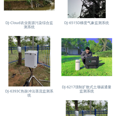
DJ-Cloud农业面源污染综合监
DJ-6515D梯度气象监测系统
测系统
DJ-6217强制扩散式土壤碳通量
DJ-6393C热脉冲法茎流监测系
监测系统
统