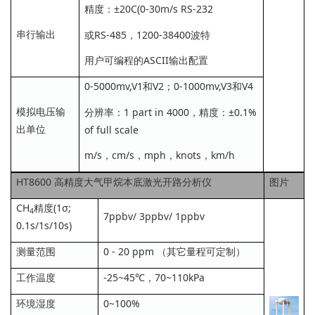
精度：±20C(0-30m/s RS-232
串行输出
或RS-485，1200-38400波特
用户可编程的ASCII输出配置
0-5000mv,V1和V2；0-1000mv,V3和V4
模拟电压输
分辨率：1 part in 4000，精度：±0.1%
出单位
of full scale
m/s，cm/s，mph，knots，km/h
HT8600 高精度大气甲烷本底激光开路分析仪
图片
CH
精度(1σ;
4
7ppbv/ 3ppbv/ 1ppbv
0.1s/1s/10s)
测量范围
0 - 20 ppm （其它量程可定制）
工作温度
-25~45℃，70~110kPa
环境湿度
0~100%