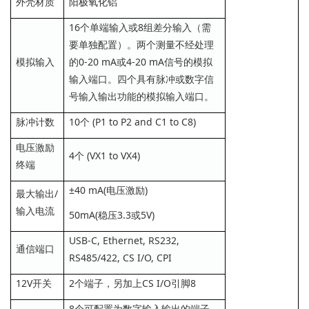
外壳材质
阳极氧化铝
16个单端输入或8组差分输入（需
要单独配置）。两个测量不经处理
模拟输入
的0-20 mA或4-20 mA信号的模拟
输入端口。四个具有脉冲或数字信
号输入输出功能的模拟输入端口。
脉冲计数
10个 (P1 to P2 and C1 to C8)
电压激励
4个 (VX1 to VX4)
终端
±40 mA(电压激励)
最大输出/
输入电流
50mA(稳压3.3或5V)
USB-C, Ethernet, RS232,
通信端口
RS485/422, CS I/O, CPI
12V开关
2个端子，另加上CS I/O引脚8
8个可配置为数字输入输出的端子