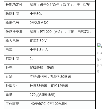
长期稳定性
温度：低于0.1℃/年；湿度：小于1％/年
响应时间
小于30s
输出信号
0至2.5 V DC
传感器类型
温度：PT1000（A类），湿度：电容芯片
输入电压
直流7-30 V
电流
小于1.3 mA
启动时间
2s
外壳
聚碳酸酯，IP65
过滤
不锈钢丝网，孔径为30微米
外型尺寸
长度83毫米，直径12毫米
重量
270g(含5米线缆)
工作环境
-40至60℃; 0至100％RH