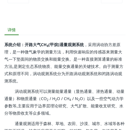
详情
系统介绍：
开路大气CH
(甲烷)通量观测系统
，采用涡动协方差原
4
理，是一种微气象学的测量方法，利用快速响应的传感器来测量大
气—下垫面间的物质交换和能量交换。是一种直接测算通量的标准
方法,是测定生态系统物质、能量交换通量的关键技术。由于测量方
式和原理不同，涡动观测系统分为开路涡动观测系统和闭路涡动观
测系统。
涡动观测系统可以测量能量通量（显热通量、潜热通量、动量
通量）和物质通量（CO
/ H
O / CH
/ N
O）以及一些空气动力学
2
2
4
2
参数等,主要应用于边界层理论研究、大气扩散、能量收支研究、水
分等物质收支等众多领域。
通量观测适用于森林、草地、农田、沙漠、城市、水域等各种