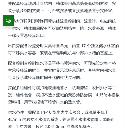
并配套径流观测计量结构；槽体采用高温搪瓷低碳钢材质，安
装于喷漆钢制支架上，可台式摆放或直接落地放置于实验室。
两路方形阵列顶喷降雨喷头经流量控制阀、流量计、电磁阀统
一供水；槽体四周配有可拆卸透明挡帘，防止水雾外溅；槽体
一端设置总径流出口。
出口旁配备径流分时采集计量单元：内置 17 个独立储水格室的
可平移集水容器，安装在带驱动电机与中部排水槽的基座上。
配套控制台控制集水容器平移与喷淋供水，可预先设定每个格
室承接径流的时长，并实时显示试验总历时。各格室内积水量
可直接形成径流随时间变化的柱状过程图。
搭配多组辅件可模拟地表洼地蓄水、坑塘滞留、农田排水等工
况，辅件包含：模拟不透水流域的聚乙烯防渗膜、4 只储水模拟
塑料桶、用于模拟地下暗管排水的透水管。
供水条件：需配套 F1-10 型水力学实验台，或流量不低于
4L/min 的独立冷水供给系统，并设置冷水排水管路；试验介
质：1 立方米、粒径 2.0–5.0mm 冲洗级配砾石。