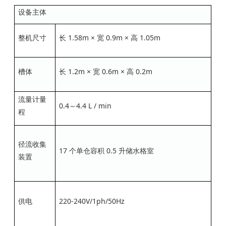
设备主体
整机尺寸
长 1.58m × 宽 0.9m × 高 1.05m
槽体
长 1.2m × 宽 0.6m × 高 0.2m
流量计量
0.4～4.4 L / min
程
径流收集
17 个单仓容积 0.5 升储水格室
装置
供电
220-240V/1ph/50Hz