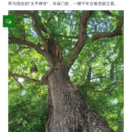
即为现在的“太平禅寺”，寺庙门前，一棵千年古银杏挺立着。