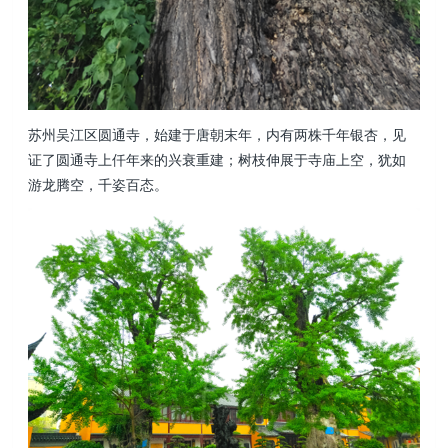
苏州吴江区圆通寺，始建于唐朝末年，内有两株千年银杏，见
证了圆通寺上仟年来的兴衰重建；树枝伸展于寺庙上空，犹如
游龙腾空，千姿百态。