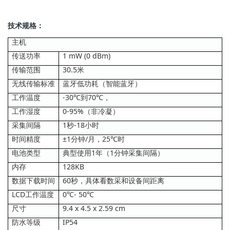
技术规格：
主机
传送功率
1 mW (0 dBm)
传输范围
30.5米
无线传输标准
蓝牙低功耗（智能蓝牙）
工作温度
-30℃到70℃，
工作湿度
0-95%（非冷凝）
采集间隔
1秒-18小时
时间精度
±1分钟/月，25℃时
电池类型
典型使用1年（1分钟采集间隔）
内存
128KB
数据下载时间
60秒，具体看数采和设备间距离
LCD工作温度
0℃- 50℃
尺寸
9.4 x 4.5 x 2.59 cm
防水等级
IP54