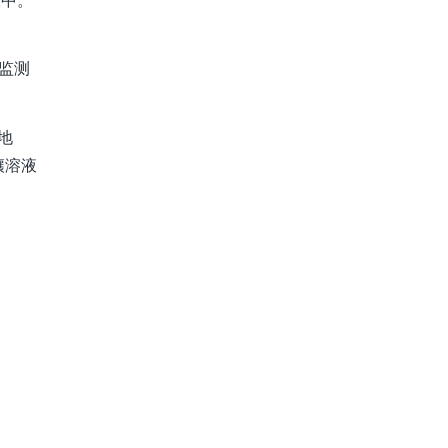
监测
地
壤溶液