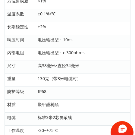
方位角误差
<1%
温度系数
±0.1%/℃
长期稳定性
±2%
响应时间
电压输出型：10ns
内部电阻
电压输出型：c.300ohms
尺寸
高38毫米×直径34毫米
重量
130克（带3米电缆时）
防护等级
IP68
材质
聚甲醛树酯
电缆
标准3米2芯屏蔽线
工作温度
-30~+75℃