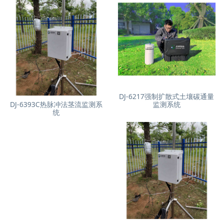
DJ-6217强制扩散式土壤碳通量
DJ-6393C热脉冲法茎流监测系
监测系统
统