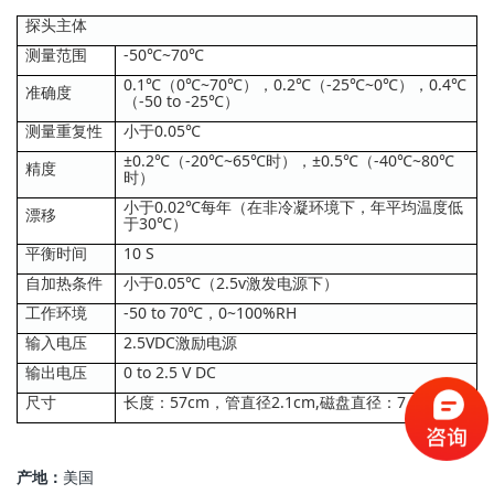
探头主体
测量范围
-50℃~70℃
0.1℃（0℃~70℃），0.2℃（-25℃~0℃），0.4℃
准确度
（-50 to -25℃）
测量重复性
小于0.05℃
±0.2℃（-20℃~65℃时），±0.5℃（-40℃~80℃
精度
时）
小于0.02℃每年（在非冷凝环境下，年平均温度低
漂移
于30℃）
平衡时间
10 S
自加热条件
小于0.05℃（2.5v激发电源下）
工作环境
-50 to 70℃，0~100%RH
输入电压
2.5VDC激励电源
输出电压
0 to 2.5 V DC
尺寸
长度：57cm，管直径2.1cm,磁盘直径：7.0cm
产地：
美国