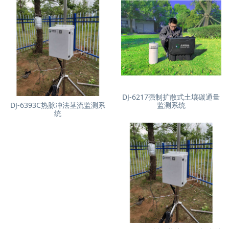
DJ-6217强制扩散式土壤碳通量
DJ-6393C热脉冲法茎流监测系
监测系统
统