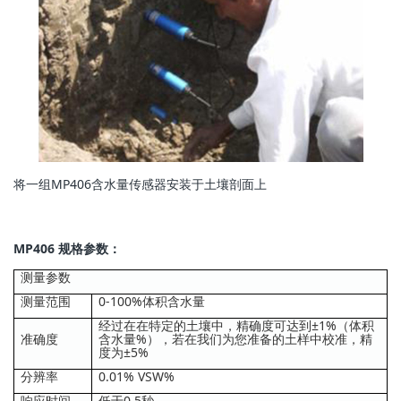
将一组MP406含水量传感器安装于土壤剖面上
MP406 规格参数：
测量参数
测量范围
0-100%体积含水量
经过在在特定的土壤中，精确度可达到±1%（体积
准确度
含水量%），若在我们为您准备的土样中校准，精
度为±5%
分辨率
0.01% VSW%
响应时间
低于0.5秒