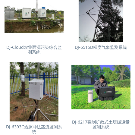
DJ-Cloud农业面源污染综合监
DJ-6515D梯度气象监测系统
测系统
DJ-6217强制扩散式土壤碳通量
DJ-6393C热脉冲法茎流监测系
监测系统
统