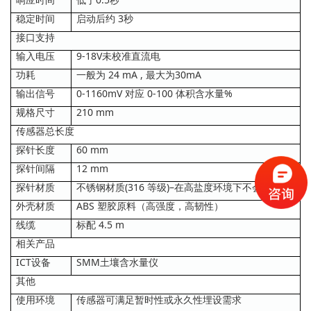
稳定时间
启动后约 3秒
接口支持
输入电压
9-18V未校准直流电
功耗
一般为 24 mA , 最大为30mA
输出信号
0-1160mV 对应 0-100 体积含水量%
规格尺寸
210 mm
传感器总长度
探针长度
60 mm
探针间隔
12 mm
探针材质
不锈钢材质(316 等级)–在高盐度环境下不会被腐蚀
外壳材质
ABS 塑胶原料（高强度，高韧性）
线缆
标配 4.5 m
相关产品
ICT设备
SMM土壤含水量仪
其他
使用环境
传感器可满足暂时性或永久性埋设需求