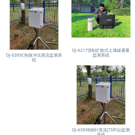
DJ-6217强制扩散式土壤碳通量
DJ-6393C热脉冲法茎流监测系
监测系统
统
DJ-6393B插针茎流(TDP法)监测
系统