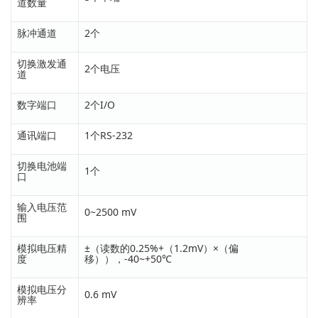
道数量
脉冲通道
2个
切换激发通
2个电压
道
数字端口
2个I/O
通讯端口
1个RS-232
切换电池端
1个
口
输入电压范
0~2500 mV
围
模拟电压精
±（读数的0.25%+（1.2mV）×（偏
度
移）），-40~+50℃
模拟电压分
0.6 mV
辨率