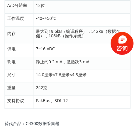
A/D分辨率
12位
工作温度
-40~+50℃
最大到19.6kB（编译程序），512kB（数据存
内存
储），106kB（操作系统）
供电
7~16 VDC
耗电
静止约0.2 mA，激活跃3 mA
尺寸
14.0厘米×7.6厘米×4.8厘米
重量
242克
支持协议
PakBus、SDI-12
替代产品：CR300数据采集器