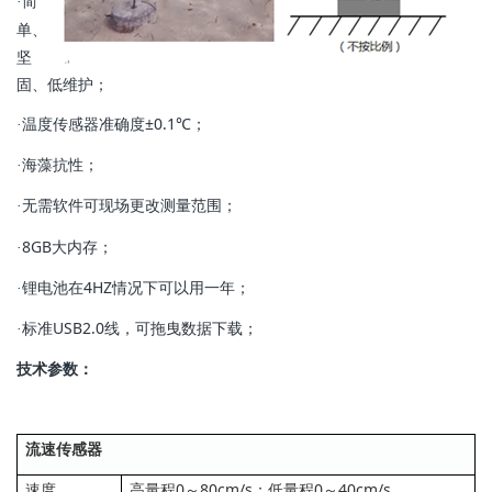
简
·
单、
坚
固、低维护；
温度传感器准确度±0.1℃；
·
海藻抗性；
·
无需软件可现场更改测量范围；
·
8GB大内存；
·
锂电池在4HZ情况下可以用一年；
·
标准USB2.0线，可拖曳数据下载；
·
技术参数：
流速传感器
速度
高量程0～80cm/s；低量程0～40cm/s