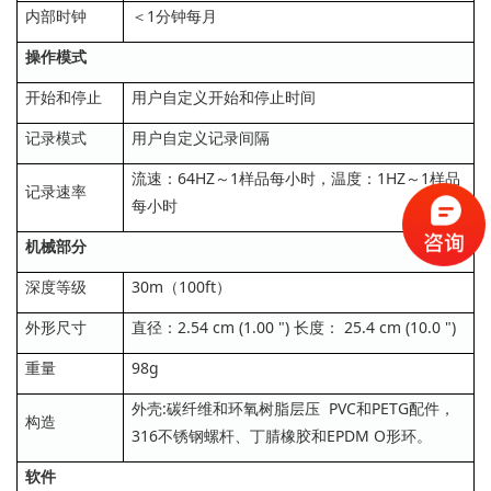
内部时钟
＜1分钟每月
操作模式
开始和停止
用户自定义开始和停止时间
记录模式
用户自定义记录间隔
流速：64HZ～1样品每小时，温度：1HZ～1样品
记录速率
每小时
机械部分
深度等级
30m（100ft）
外形尺寸
直径：2.54 cm (1.00 ") 长度： 25.4 cm (10.0 ")
重量
98g
外壳:碳纤维和环氧树脂层压 PVC和PETG配件，
构造
316不锈钢螺杆、丁腈橡胶和EPDM O形环。
软件