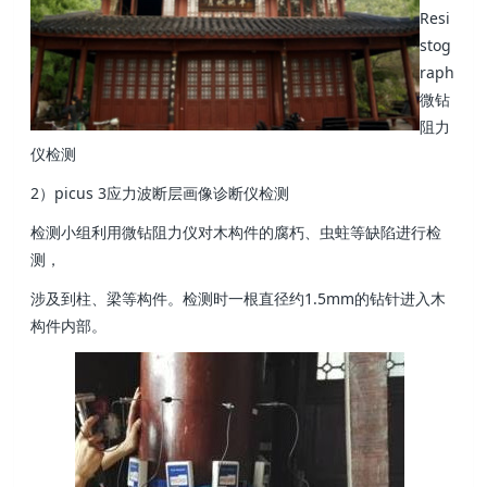
Resi
stog
raph
微钻
阻力
仪检测
2）picus 3应力波断层画像诊断仪检测
检测小组利用微钻阻力仪对木构件的腐朽、虫蛀等缺陷进行检
测，
涉及到柱、梁等构件。检测时一根直径约1.5mm的钻针进入木
构件内部。