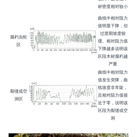
材密度相对较小
曲线中相对阻力
值明显下降，但
过渡期坡度较
腐朽虫蛀
缓。相对阻力值
区
下降越多说明该
区段木材腐朽越
严重
曲线中相对阻力
值发生突降，曲
线坡度非常陡，
裂缝或空
且相对阻力值接
洞区
近于零，说明该
区段为裂缝或空
洞