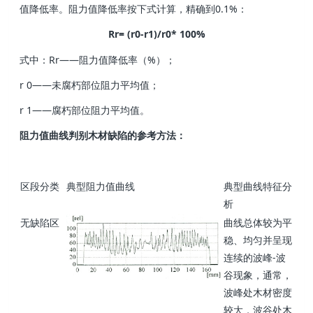
值降低率。阻力值降低率按下式计算，精确到0.1%：
Rr= (r0-r1)/r0* 100%
式中：Rr——阻力值降低率（%）；
r 0——未腐朽部位阻力平均值；
r 1——腐朽部位阻力平均值。
阻力值曲线判别木材缺陷的参考方法：
区段分类
典型阻力值曲线
典型曲线特征分
析
无缺陷区
曲线总体较为平
稳、均匀并呈现
连续的波峰-波
谷现象，通常，
波峰处木材密度
较大，波谷处木