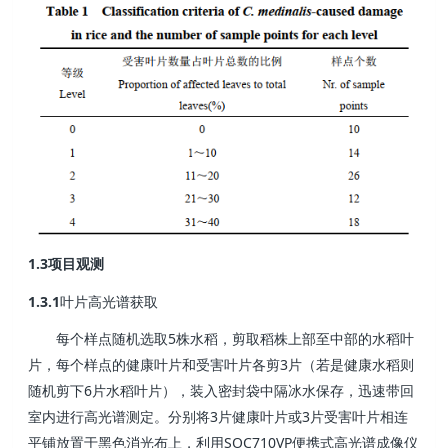
1.3
项目观测
1.3.1
叶片高光谱获取
5
每个样点随机选取
株水稻，剪取稻株上部至中部的水稻叶
3
片，每个样点的健康叶片和受害叶片各剪
片（若是健康水稻则
6
随机剪下
片水稻叶片），装入密封袋中隔冰水保存，迅速带回
3
3
室内进行高光谱测定。分别将
片健康叶片或
片受害叶片相连
SOC710VP
平铺放置于黑色消光布上，利用
便携式高光谱成像仪