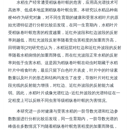
水稻生产经常遭受稻纵卷叶螟的危害，应用高光谱技术可
高效率、低成本地监测稻纵卷叶螟虫害。本研究以水稻品种南
46
粳
作为研究对象，对不同生育期的健康和受害水稻叶片的原
始光谱特征进行分析比较后发现，在同一生育期内，水稻叶片
受稻纵卷叶螟危害的程度越重，近红外波段和红边波段的反射
率则越低，而红光波段反射率随着受虫害程度的加重而升高，
[29]
田明璐等
研究也认为，水稻冠层对红边和近红外波段的反射
率随着水稻病情的加重而降低，而在红光波段正常水稻的反射
率则低于虫害水稻。这是因为稻纵卷叶螟在幼虫时期藏于水稻
叶片中啃食叶肉，最后只留下白色叶片表皮，叶片中的叶绿素
数量以及叶片的形态和结构均发生了改变，导致叶片对红光波
段光线的反射能力增强，对红边、近红外波段的反射能力减
−
弱。因此，水稻叶片成像光谱红边
近红外波段的光谱特征在一
定程度上可以反映不同虫害等级稻纵卷叶螟的为害情况。
本研究进一步对健康与受害水稻的一阶导数光谱和红边参
数数据进行分析比较后发现，同一生育期内，一阶导数光谱的
峰值在多数情况下均随着稻纵卷叶螟危害程度的加重而降低，