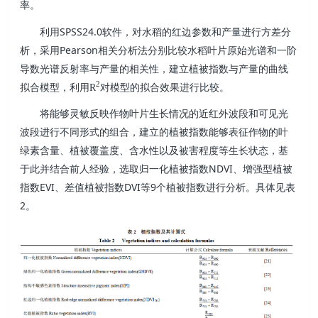
率。
SPSS24.0
利用
软件，对水稻的红边参数和产量进行方差分
Pearson
析，采用
相关分析法分别比较水稻叶片原始光谱和一阶
导数光谱反射率与产量的相关性，建立植被指数与产量的曲线
2
拟合模型，利用R
对模型的拟合效果进行比较。
将能够灵敏反映作物叶片生长情况的近红外波段和可见光
波段进行不同形式的组合，建立的植被指数能够表征作物的叶
绿素含量、植被覆盖度、含水性以及被害程度等生长状态，基
NDVI
于此并结合前人经验，选取归一化植被指数
、增强型植被
EVI
DVI
9
指数
、差值植被指数
等
个植被指数进行分析。具体见表
2
。