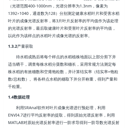
400-1000nm
1.3nm
（光谱范围
，光谱分辨率为
，像素为
1392
1040
128
×
，通道数为
）分别测定健康水稻叶片和受害水稻
3
叶片的成像光谱反射率，将
片叶片反射率的平均值作为该处理
的光谱反射率，最后取健康叶片和受害叶片反射率的平均值，
以此作为该样点的水稻叶片成像光谱的反射率。
1.3.2
产量获取
待水稻成熟后将每个样点的水稻植株地面以上部分剪下并
适当晒干，调查每株水稻分蘖数和穗长，采用常规方法测定每
=
株水稻的有效穗数和空瘪饱粒数，并计算结实率（结实率
饱粒
/
数
总粒数）。将各样点水稻的穗取下并分开称重，得到产量和
千粒重。
1.4
数据处理
SRAnal
利用
软件对叶片成像光谱进行预处理，利用
ENVI4.7
进行平均反射率的提取，得到原始光谱反射率，利用
MATLAB
对原始光谱反射率进行一阶求导得到一阶导数光谱反射