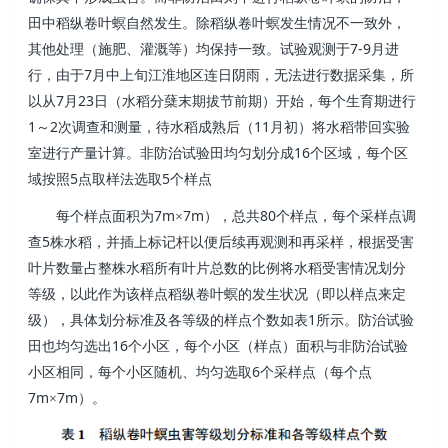
田中稻纵卷叶螟自然发生。除稻纵卷叶螟发生情况不一致外，
7-9
其他处理（施肥、灌溉等）均保持一致。试验观测于
月进
7
行，由于
月中上旬江淮地区连日阴雨，无法进行数据采集，所
7
23
以从
月
日（水稻分蘖末期拔节前期）开始，每个生育期进行
1
2
11
～
次调查和测量，待水稻成熟后（
月初）将水稻带回实验
16
室进行产量计算。非防治试验田均匀划分成
个区域，每个区
5
5
域按照
点取样法选取
个样点
7m
7m
80
每个样点面积为
×
），总共
个样点，每个采样点调
5
查
株水稻，并插上标记杆以便后续再观测和再采样，根据受害
叶片数量占整株水稻所有叶片总数的比例将水稻受害情况划分
等级，以此作为该样点稻纵卷叶螟的发生状况（即以样点来定
1
级），具体划分标准及各等级的样点个数如表
所示。防治
试验
16
田也均匀选出
个小区，每个小区（样点）面积与非防治试验
6
小区相同，每个小区随机、均匀选取
个采样点（每个点
7m
7m
×
）。