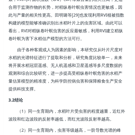
合用于监测作物的长势，对稻纵卷叶螟虫害情况也更敏感，因
[29]
RVI
此与产量的相关性更高。田明璐等
也发现利用
植被指数
构建的模型能够准确识别出水稻叶片上的虫害区域。由此可以
RVI
RVI
看出，
对稻纵卷叶螟虫害的反应最敏感，利用
建立稻纵
卷叶螟为害下水稻估产模型的方法可行。
由于各种客观或人为因素的影响，本研究仅从叶片尺度对
水稻的光谱特征进行了提取和分析，研究角度比较单一，未来
将开展水稻冠层遥感、无人机遥感和卫星遥感等多尺度数据的
观测和综合比较研究，进一步提高受稻纵卷叶螟危害的水稻产
量估算模型的精准度，为科学防控病虫害和保障粮食生产安全
提供科技支撑。
3.2
结论
1
（
）同一生育期内，水稻叶片受虫害的程度越重，近红外
波段和红边波段的反射率越低，而红光波段反射率越高。
2
（
）同一生育期内，虫害等级越高，一阶导数光谱的峰