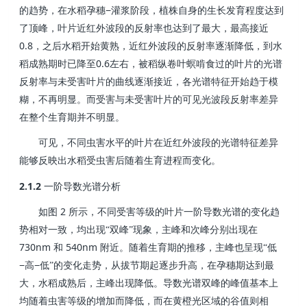
−
的趋势，在水稻孕穗
灌浆阶段，植株自身的生长发育程度达到
了顶峰，叶片近红外波段的反射率也达到了最大，最高接近
0.8
，之后水稻开始黄熟，近红外波段的反射率逐渐降低，到水
0.6
稻成熟期时已降至
左右，被稻纵卷叶螟啃食过的叶片的光谱
反射率与未受害叶片的曲线逐渐接近，各光谱特征开始趋于模
糊，不再明显。而受害与未受害叶片的可见光波段反射率差异
在整个生育期并不明显。
可见，不同虫害水平的叶片在近红外波段的光谱特征差异
能够反映出水稻受虫害后随着生育进程而变化。
2.1.2
一阶导数光谱分析
2
如图
所示，不同受害等级的叶片一阶导数光谱的变化趋
势相对一致，均出现“双峰”现象，主峰和次峰分别出现在
730nm
540nm
和
附近。随着生育期的推移，主峰也呈现“低
−
−
高
低”的变化走势，从拔节期起逐步升高，在孕穗期达到最
大，水稻成熟后，主峰出现降低。导数光谱双峰的峰值基本上
均随着虫害等级的增加而降低，而在黄橙光区域的谷值则相