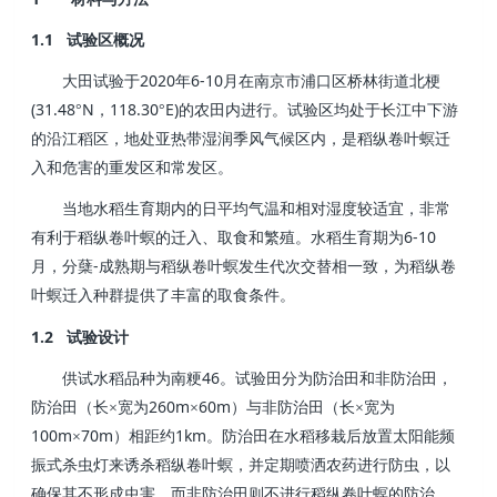
1.1
试验区概况
2020
6-10
大田试验于
年
月在南京市浦口区桥林街道北梗
(31.48
N
118.30
E)
°
，
°
的农田内进行。试验区均处于长江中下游
的沿江稻区，地处亚热带湿润季风气候区内，是稻纵卷叶螟迁
入和危害的重发区和常发区。
当地水稻生育期内的日平均气温和相对湿度较适宜，非常
6-10
有利于稻纵卷叶螟的迁入、取食和繁殖。水稻生育期为
-
月，分蘖
成熟期与稻纵卷叶螟发生代次交替相一致，为稻纵卷
叶螟迁入种群提供了丰富的取食条件。
1.2
试验设计
46
供试水稻品种为南粳
。试验田分为防治田和非防治田，
260m
60m
防治田（长×宽为
×
）与非防治
田（长×宽为
100m
70m
1km
×
）相距约
。防治田在水稻移栽后放置太阳能频
振式杀虫灯来诱杀稻纵卷叶
螟，并定期喷洒农药进行防虫，以
确保其不形成虫害。而非防治田则不进行稻纵卷叶螟的防治，