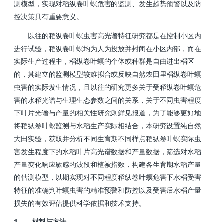
测模型，实现对稻纵卷叶螟危害的监测、发生趋势预警以及防
控决策具有重要意义。
以往的稻纵卷叶螟虫害高光谱特征研究都是在控制小区内
进行试验，稻纵卷叶螟均为人为投放并封闭在小区内部，而在
实际生产过程中，稻纵卷叶螟的个体或种群是自由进出稻区
的，其建立的监测模型较难拟合或反映自然农田里稻纵卷叶螟
虫害的实际发生情况，且以往的研究更多关于受稻纵卷叶螟危
害的水稻光谱与生理生态参数之间的关系，关于不同虫害程度
下叶片光谱与产量的相关性研究则鲜见报道，为了能够更好地
将稻纵卷叶螟监测与水稻生产实际相结合，本研究设置纯自然
大田实验，获取并分析不同生育期不同样点稻纵卷叶螟实际虫
害发生程度下的水稻叶片高光谱数据和产量数据，筛选对水稻
产量变化响应敏感的波段和植被指数，构建各生育期水稻产量
的估测模型，以期实现对不同程度稻纵卷叶螟危害下水稻受害
特征的准确判叶螟虫害的精准预警和防控以及受害后水稻产量
损失的有效评估提供科学依据和技术支持。
1
材料与方法