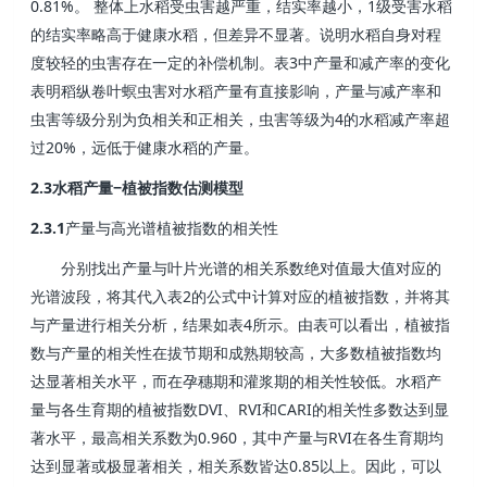
0.81%
1
。
整体上水稻受虫害越严重，结实率越小，
级受害水稻
的结实率略高于健康水稻，但差异不显著。说明水稻自身对程
3
度较轻的虫害存在一定的补偿机制。表
中产量和减产率的变化
表明稻纵卷叶螟虫害对水稻产量有直接影响，产量与减产率和
4
虫害等级分别为负相关和正相关，虫害等级为
的水稻减产率超
20%
过
，远低于健康水稻的产量。
2.3
−
水稻产量
植被指数估测模型
2.3.1
产量与高光谱植被指数的相关性
分别找出产量与叶片光谱的相关系数绝对值最大值对应的
2
光谱波段，将其代入表
的公式中计算对应的植被指数，并将其
4
与产量进行相关分析，结果如表
所示。由表可以看出，植被指
数与产量的相关性在拔节期和成熟期较高，大多数植被指数均
达显著相关水平，而在孕穗期和灌浆期的相关性较低。水稻产
DVI
RVI
CARI
量与各生育期的植被指数
、
和
的相关性多数达到显
0.960
RVI
著水平，最高相关系数为
，其中产量与
在各生育期均
0.85
达到显著或极显著相关，相关系数皆达
以上。因此，可以