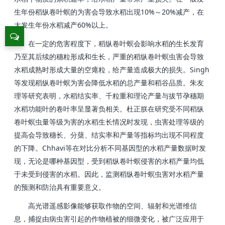
10%
20%
生年份稻纵卷叶螟的为害会导致水稻出现
～
减产，在
60%
大发生年份水稻减产
以上。
在一定的危害程度下，稻纵卷叶螟会影响水稻的生长发育
乃至其后续的穗粒形成和生长，严重的稻纵卷叶螟虫害会导致
Singh
水稻成熟时形成大量的空瘪粒，给产量造成极大的损失。
等发现稻纵卷叶螟为害会降低水稻的总产量和稻谷品质。朱友
理等研究表明，水稻结实率、千粒重和理论产量与拔节孕穗期
水稻功能叶的卷叶率呈显著负相关。杜正朕在研究受不同稻纵
卷叶螟虫量等级为害的水稻生长情况时发现，虫害处理等级的
提高会导致穗长、分蘖、结实率和产量等指标均出现不同程度
Chhavi
的下降。
等在对比分析不同基因型的水稻产量数据时发
现，无论是哪种基因型，受到稻纵卷叶螟侵害的水稻产量均低
于未受到侵害的水稻。因此，监测稻纵卷叶螟虫害对水稻产量
的预测和防治具有重要意义。
高光谱遥感影像能够获取作物的空间、辐射和光谱维信
息，捕捉由病虫害引起的作物植被的细微变化，被广泛应用于