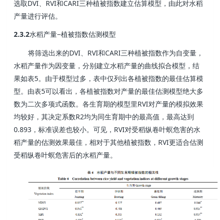
DVI
RVI
CARI
选取
、
和
三种植被指数建立估算模型，由此对水稻
产量进行评估。
2.3.2
−
水稻产量
植被指数估测模型
DVI
RVI
CARI
将筛选出来的
、
和
三种植被指数作为自变量，
水稻产量作为因变量，分别建立水稻产量的曲线拟合模型，结
5
果如表
。由于模型过多，表中仅列出各植被指数的最佳估算模
5
型。由表
可以看出，各植被指数对产量的最佳估测模型绝大多
RVI
数为二次多项式函数。各生育期的模型里
对产量的模拟效果
R2
均较好，其决定系数
均为同生育期中的最高值，最高达到
0.893
RVI
，标准误差也较小。可见，
对受稻纵卷叶螟危害的水
RVI
稻产量的估测效果最佳，相对于其他植被指数，
更适合估测
受稻纵卷叶螟危害后的水稻产量。