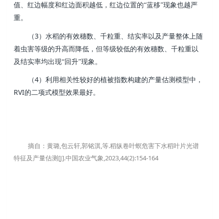
值、红边幅度和红边面积越低，红边位置的“蓝移”现象也越严
重。
3
（
）水稻的有效穗数、千粒重、结实率以及产量整体上随
着虫害等级的升高而降低，但等级较低的有效穗数、千粒重以
及结实率均出现“回升”现象。
4
（
）利用相关性较好的植被指数构建的产量估测模型中，
RVI
的二项式模型效果最好。
,
,
,
.
摘自：黄璐
包云轩
郭铭淇
等
稻纵卷叶螟危害下水稻叶片光谱
[J].
,2023,44(2):154-164
特征及产量估测
中国农业气象