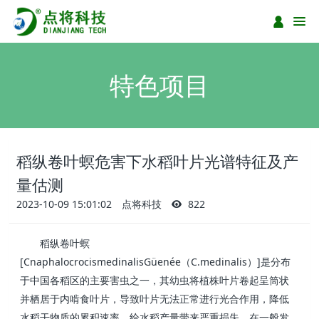
特色项目
稻纵卷叶螟危害下水稻叶片光谱特征及产
量估测
2023-10-09 15:01:02
点将科技
822
稻纵卷叶螟
[CnaphalocrocismedinalisGüenée
C.medinalis
]
（
）
是分布
于中国各稻区的主要害虫之一，其幼虫将植株叶片卷起呈筒状
并栖居于内啃食叶片，导致叶片无法正常进行光合作用，降低
水稻干物质的累积速率，给水稻产量带来严重损失。在一般发