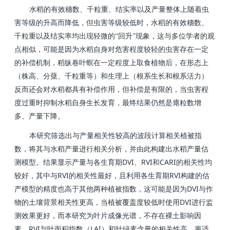
水稻的有效穗数、千粒重、结实率以及产量整体上随着虫
害等级的升高而降低，但虫害等级较低时，水稻的有效穗数、
千粒重以及结实率均出现轻微的“回升”现象，这与多位学者的观
点相似，可能是因为水稻自身对危害程度较轻的虫害存在一定
的补偿机制，稻纵卷叶螟在一定程度上取食植物后，在形态上
（株高、分蘖、千粒重等）和生理上（根系生长和根系活力）
反而还会对水稻都具有补偿作用，但补偿是有限的，当虫害程
度过重时抑制水稻自身生长发育，最终结果仍然是瘪粒数增
多、产量下降。
本研究筛选出与产量相关性较高的波段计算相关植被指
数，将其与水稻产量进行相关分析，并由此构建出水稻产量估
DVI
RVI
CARI
测模型。结果显示产量与各生育期
、
和
的相关性均
RVI
RVI
较好，其中与
的相关性最好，且利用各生育期
构建的估
DVI
产模型的精度也高于其他两种植被指数，这可能是因为
与作
DVI
物的土壤背景相关性更高，当植被覆盖度较低时使用
进行监
测效果更好，而本研究为叶片成像光谱，不存在裸土影响因
RVI
LAI
素，
与叶面积指数（
）和叶绿素含量的相关性高，更适