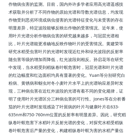
作物病虫害的监测。目前，国内外许多学者应用高光谱遥感技
术获取并分析了不同作物的原始光谱和导数光谱信息，均发现
作物受到恶劣环境或病虫侵害的光谱特征变化与未受害的存在
明显差异，特定波段能够反映出作物的受害情况。近年来，使
用叶片光谱分析作物病虫害的研究越来越多，与冠层光谱相
比，叶片光谱能更准确地反映作物叶片的受害情况。黄建荣等
研究水稻受虫害叶片的光谱时发现近红外和绿光波段的反射率
随虫害等级的增加而降低，红光波段则相反。孙启花等在研究
中发现，当水稻受到稻纵卷叶螟危害时，冠层光谱和叶片光谱
Yuan
的红边幅度和红边面积均具有显著的变化。
等分别研究白
粉病、黄锈病和蚜虫对冬小麦叶片水平上的光谱响应差异时发
现，三种病虫害在近红外波段的光谱有着不同的变化规律，证
Jones
明了使用叶片光谱区分三种病虫害的可行性。
等在分析番
633-
茄的叶片光谱时发现感染了叶斑病的叶片与健康叶片在
635nm
750-760nm
和
位置的反射率有明显差异。因此，研究稻
纵卷叶螟危害下水稻叶片反射光谱的变化，对探究水稻受稻纵
卷叶螟危害后产量的变化，构建稻纵卷叶螟为害的水稻产量估