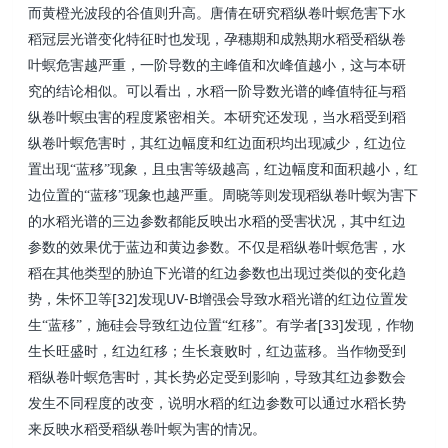
而黄橙光波段的谷值则升高。唐倩在研究稻纵卷叶螟危害下水
稻冠层光谱变化特征时也发现，孕穗期和成熟期水稻受稻纵卷
叶螟危害越严重，一阶导数的主峰值和次峰值越小，这与本研
究的结论相似。可以看出，水稻一阶导数光谱的峰值特征与稻
纵卷叶螟虫害的程度紧密相关。本研究还发现，当水稻受到稻
纵卷叶螟危害时，其红边幅度和红边面积均出现减少，红边位
置出现“蓝移”现象，且虫害等级越高，红边幅度和面积越小，红
边位置的“蓝移”现象也越严重。周晓等则发现稻纵卷叶螟为害下
的水稻光谱的三边参数都能反映出水稻的受害状况，其中红边
参数的效果优于蓝边和黄边参数。不仅是稻纵卷叶螟危害，水
稻在其他类型的胁迫下光谱的红边参数也出现过类似的变化趋
[32]
UV-B
势，朱怀卫等
发现
增强会导致水稻光谱的红边位置发
[33]
生“蓝移”，施硅会导致红边位置“红移”。有学者
发现，作物
生长旺盛时，红边红移；生长衰败时，红边蓝移。当作物受到
稻纵卷叶螟危害时，其长势必定受到影响，导致其红边参数会
发生不同程度的改变，说明水稻的红边参数可以通过水稻长势
来反映水稻受稻纵卷叶螟为害的情况。