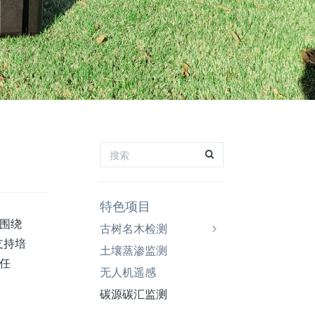
特色项目
围绕
古树名木检测
支持培
土壤蒸渗监测
点任
无人机遥感
碳源碳汇监测