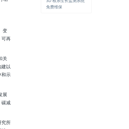
3D 根系生长监测系统
免费维保
、变
、可再
和关
构建以
中和示
发展
，碳减
研究所