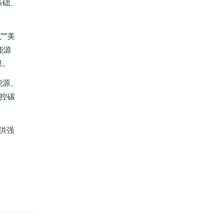
基础、
”“美
能源
果。
能源、
“控碳
供强
。