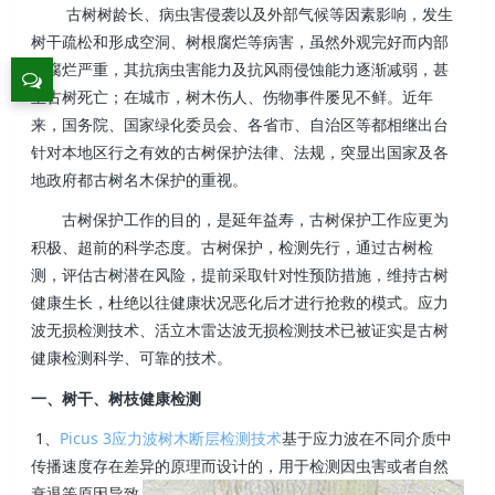
古树树龄长、病虫害侵袭以及外部气候等因素影响，发生
树干疏松和形成空洞、树根腐烂等病害，虽然外观完好而内部
却腐烂严重，其抗病虫害能力及抗风雨侵蚀能力逐渐减弱，甚
至古树死亡；在城市，树木伤人、伤物事件屡见不鲜。近年
来，国务院、国家绿化委员会、各省市、自治区等都相继出台
针对本地区行之有效的古树保护法律、法规，突显出国家及各
地政府都古树名木保护的重视。
古树保护工作的目的，是延年益寿，古树保护工作应更为
积极、超前的科学态度。古树保护，检测先行，通过古树检
测，评估古树潜在风险，提前采取针对性预防措施，维持古树
健康生长，杜绝以往健康状况恶化后才进行抢救的模式。应力
波无损检测技术、活立木雷达波无损检测技术已被证实是古树
健康检测科学、可靠的技术。
一、树干、树枝健康检测
1、
Picus 3应力波树木断层检测技术
基于应力波在不同介质中
传播速度存在差异的原理而设计的，用于检测因虫害或者自然
衰退等原因导
致