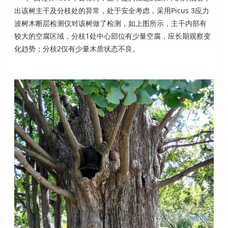
出该树主干及分枝处的异常，处于安全考虑，采用Picus 3应力
波树木断层检测仪对该树做了检测，如上图所示，主干内部有
较大的空腐区域，分枝1处中心部位有少量空腐，应长期观察变
化趋势；分枝2仅有少量木质状态不良。