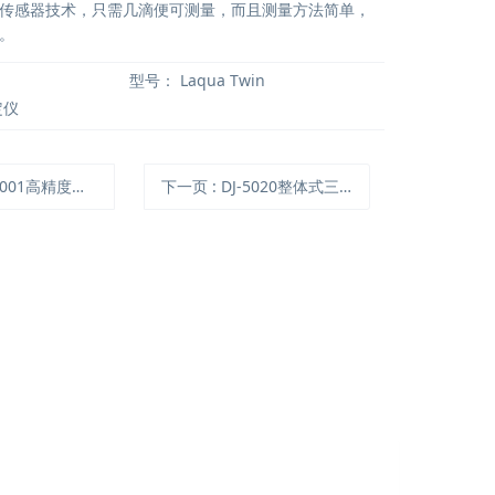
传感器技术，只需几滴便可测量，而且测量方法简单，
。
型号：
Laqua Twin
定仪
1高精度蓝牙水位自动记录仪
下一页
: DJ-5020整体式三角堰