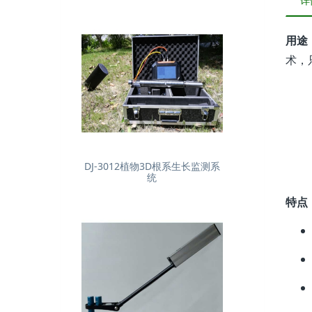
详
用途
术，
DJ-3012植物3D根系生长监测系
统
特点