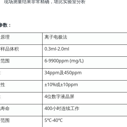
现场测量结果非常精确，堪比实验室分析
参数：
量原理
离子电极法
需样品体积
0.3ml-2.0ml
量范围
6-9900ppm (mg/L)
准
34ppm及450ppm
复性
±10%或±10ppm
示
4位数字液晶屏
池寿命
400小时连续工作
行范围
5℃-40℃