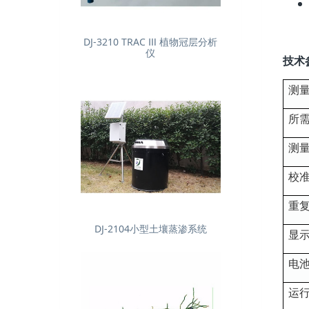
DJ-3210 TRAC Ⅲ 植物冠层分析
仪
技术
测
所
测
校
重
DJ-2104小型土壤蒸渗系统
显
电
运