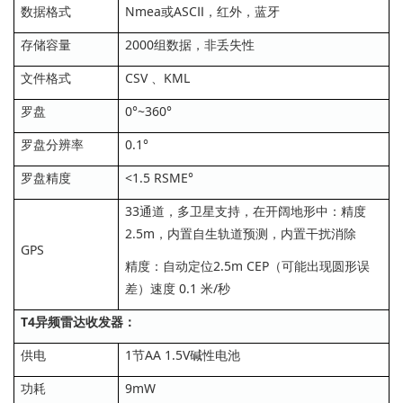
数据格式
Nmea或ASCⅡ，红外，蓝牙
存储容量
2000组数据，非丢失性
文件格式
CSV 、KML
罗盘
0°~360°
罗盘分辨率
0.1°
罗盘精度
<1.5 RSME°
33通道，多卫星支持，在开阔地形中：精度
2.5m，内置自生轨道预测，内置干扰消除
GPS
精度：自动定位2.5m CEP（可能出现圆形误
差）速度 0.1 米/秒
T4异频雷达收发器：
供电
1节AA 1.5V碱性电池
功耗
9mW