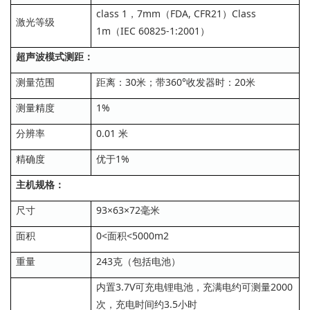
class 1，7mm（FDA, CFR21）Class
激光等级
1m（IEC 60825-1:2001）
超声波模式测距：
测量范围
距离：30米；带360°收发器时：20米
测量精度
1%
分辨率
0.01 米
精确度
优于1%
主机规格：
尺寸
93×63×72毫米
面积
0<面积<5000m2
重量
243克（包括电池）
内置3.7V可充电锂电池，充满电约可测量2000
次，充电时间约3.5小时