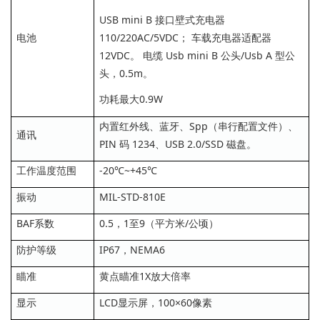
USB mini B 接口壁式充电器
电池
110/220AC/5VDC； 车载充电器适配器
12VDC。 电缆 Usb mini B 公头/Usb A 型公
头，0.5m。
功耗最大0.9W
内置红外线、蓝牙、Spp（串行配置文件）、
通讯
PIN 码 1234、USB 2.0/SSD 磁盘。
工作温度范围
-20℃~+45℃
振动
MIL-STD-810E
BAF系数
0.5，1至9（平方米/公顷）
防护等级
IP67，NEMA6
瞄准
黄点瞄准1X放大倍率
显示
LCD显示屏，100×60像素