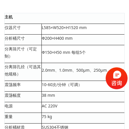
主机
仪器尺寸
L585×W520×H1520 mm
分析桶尺寸
Φ200×H400 mm
分离筛尺寸（可定
Φ150×H50 mm 每组5个
制）
分离筛孔径（可选其
2.0mm、1.0mm、500μm、250μm、106μm
他规格）
震荡频率
10-60次/分钟（可调）
震荡幅度
38 mm
电源
AC 220V
重量
75 kg
分析桶材质
SUS304不锈钢