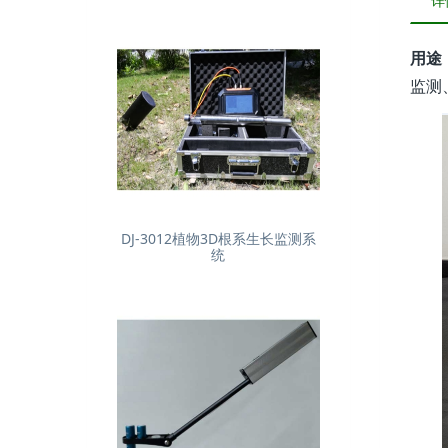
详
用途
监测
DJ-3012植物3D根系生长监测系
统