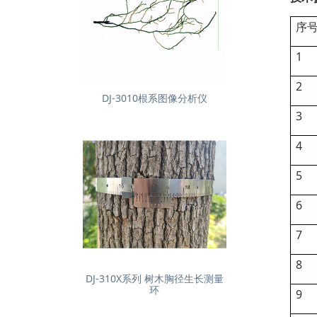
序
1
2
DJ-3010根系图像分析仪
3
4
5
6
7
8
DJ-310X系列 树木胸径生长测量
环
9