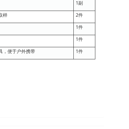
1副
取样
2件
1件
1件
钻具，便于户外携带
1件