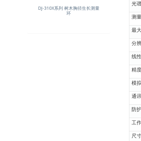
光
DJ-310X系列 树木胸径生长测量
环
测
最
分
线
精
模
通
防
工
尺