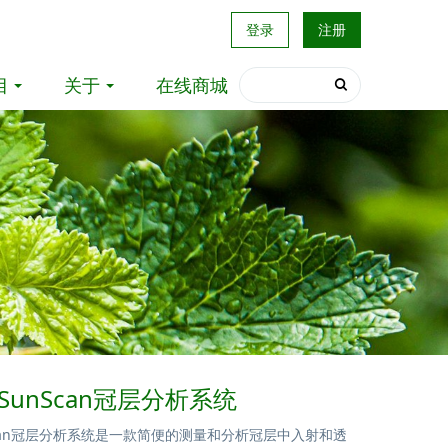
登录
注册
目
关于
在线商城
M SunScan冠层分析系统
unScan冠层分析系统是一款简便的测量和分析冠层中入射和透