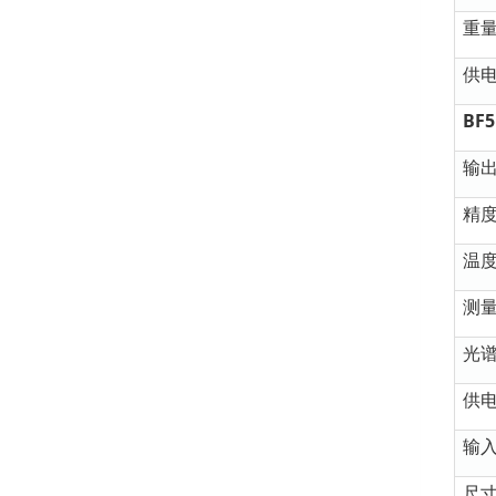
重
供
BF
输
精
温
测
光
供
输
尺