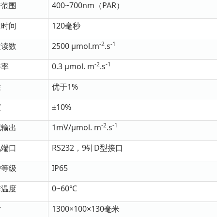
谱范围
400~700nm（PAR）
量时间
120毫秒
-2
-1
大读数
2500 μmol.m
.s
-2
-1
辨率
0.3 μmol. m
.s
性
优于1%
度
±10%
-2
-1
拟输出
1mV/μmol. m
.s
讯端口
RS232，9针D型接口
护等级
IP65
作温度
0~60℃
寸
1300×100×130毫米