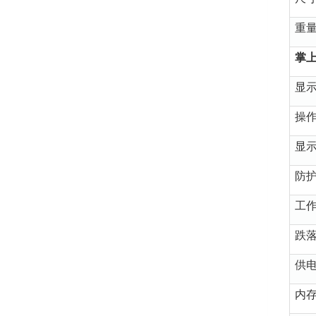
重
掌
显
操
显
防
工
跌
供
内