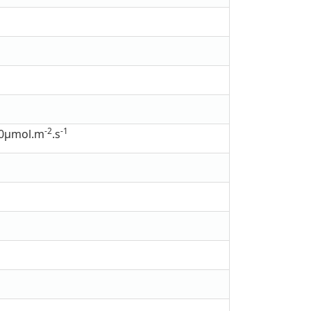
-2
-1
μmol.m
.s