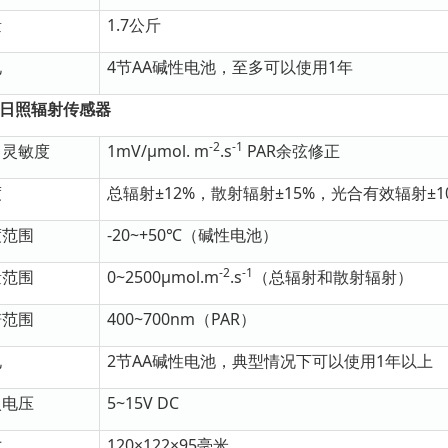
量
1.7公斤
电
4节AA碱性电池，至多可以使用1年
5日照辐射传感器
-2
-1
出灵敏度
1mV/μmol. m
.s
PAR余弦修正
度
总辐射±12%，散射辐射±15%，光合有效辐射±10
度范围
-20~+50℃（碱性电池）
-2
-1
量范围
0~2500μmol.m
.s
（总辐射和散射辐射）
谱范围
400~700nm（PAR）
电
2节AA碱性电池，典型情况下可以使用1年以上
入电压
5~15V DC
寸
120×122×95毫米