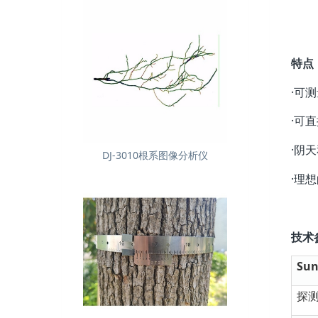
特点
·可
·可
·阴
DJ-3010根系图像分析仪
·理
技术
Su
探