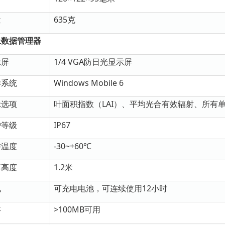
量
635克
上数据管理器
示屏
1/4 VGA防日光显示屏
作系统
Windows Mobile 6
示选项
叶面积指数（LAI）、平均光合有效辐射、所有
护等级
IP67
作温度
-30~+60℃
落高度
1.2米
电
可充电电池，可连续使用12小时
存
>100MB可用