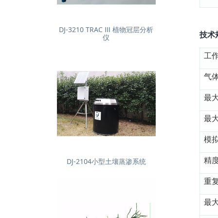
DJ-3210 TRAC Ⅲ 植物冠层分析
技术
仪
工
气
最
最
模
精
DJ-2104小型土壤蒸渗系统
重
最