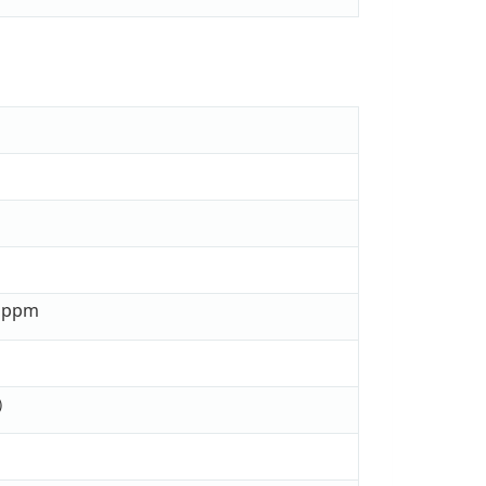
 ppm
）