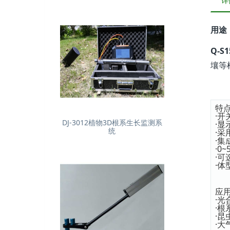
详
用途
Q-
壤等
特
·开
DJ-3012植物3D根系生长监测系
·显
统
·
·
·0
·
·
应
·光
·
·
·大