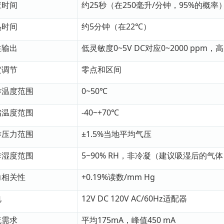
应时间
约25秒（在250毫升/分钟，95%的概率
热时间
约5分钟（在22℃）
性输出
低灵敏度0~5V DC对应0~2000 ppm，高
定调节
零点和区间
作温度范围
0~50℃
储温度范围
-40~+70℃
作压力范围
±1.5%当地平均气压
作湿度范围
5~90% RH，非冷凝（建议吸湿后的气体
力相关性
+0.19%读数/mm Hg
电
12V DC 120V AC/60Hz适配器
流需求
平均175mA，峰值450 mA