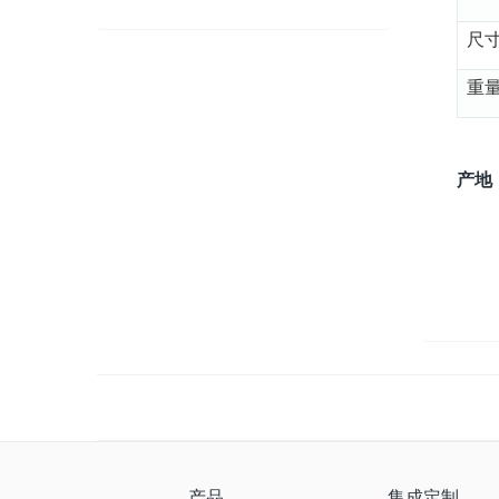
尺
重
产地
产品
集成定制