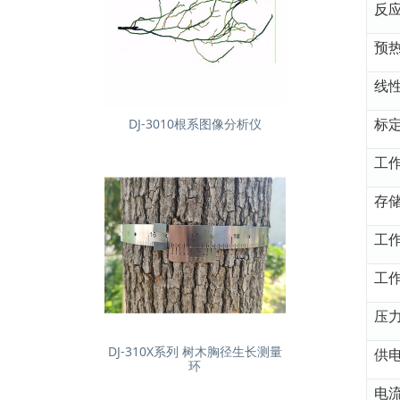
反
预
线
标
DJ-3010根系图像分析仪
工
存
工
工
压
DJ-310X系列 树木胸径生长测量
供
环
电