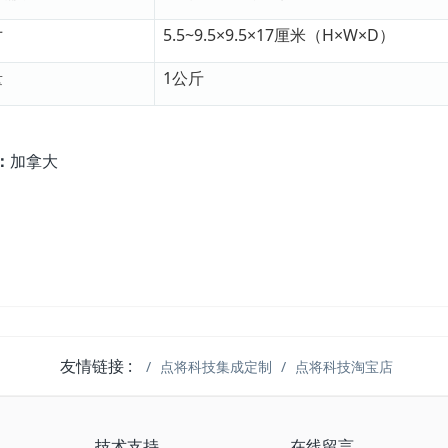
寸
5.5~9.5×9.5×17厘米（H×W×D）
量
1公斤
：
加拿大
友情链接 :
点将科技集成定制
点将科技淘宝店
技术支持
在线留言