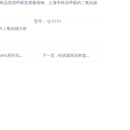
样品室或呼吸室测量植物、土壤等样品呼吸的二氧化碳
型号：
Q-S151
红外二氧化碳分析
nt系列鸟类GPS存储板记录器
下一页
: 柱状圆筒采样套装（汽油动力）