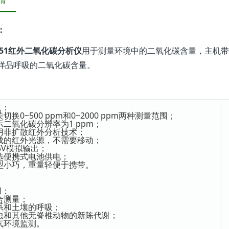
情
：
S151红外二氧化碳分析仪
用于测量环境中的二氧化碳含量，主机带
样品呼吸的二氧化碳含量。
点：
关切换0~500 ppm和0~2000 ppm两种测量范围；
示二氧化碳分辨率为1 ppm；
采用非扩散红外分析技术；
集成的红外光源，不需要移动；
~5V模拟输出；
可选便携式电池供电；
体型小巧，重量轻便于携带。
用：
合测量；
根系和土壤的呼吸；
昆虫和其他无脊椎动物的新陈代谢；
气环境监测。