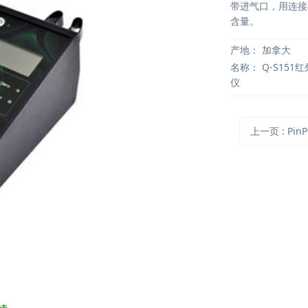
带进气口，用连接
含量。
产地：
加拿大
名称：
Q-S151
仪
上一页
: PinPoi