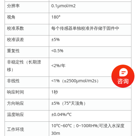
分辨率
0.1μmol/m2
视角
180°
校准系数
每个传感器单独校准并存储于固件中
校准误差
±5%
重复性
<0.5%
非稳定性（长期漂
<2%/年
移）
非线性
<1%（≤2500μmol/m2s）
响应时间
1秒
方向响应
±5%（75°天顶角）
温度响应
±0.04%/℃
10℃~60℃；0~100RH%;可浸入水深度
工作环境
30m