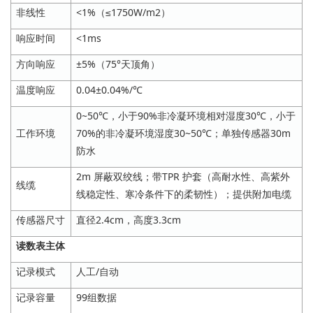
非线性
<1%（≤1750W/m2）
响应时间
<1ms
方向响应
±5%（75°天顶角）
温度响应
0.04±0.04%/℃
0~50℃，小于90%非冷凝环境相对湿度30℃，小于
工作环境
70%的非冷凝环境湿度30~50℃；单独传感器30m
防水
2m 屏蔽双绞线；带TPR 护套（高耐水性、高紫外
线缆
线稳定性、寒冷条件下的柔韧性）；提供附加电缆
传感器尺寸
直径2.4cm，高度3.3cm
读数表主体
记录模式
人工/自动
记录容量
99组数据