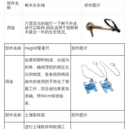
部件名
树木生长锤
部件图片
称
只需适当的敲打一下树干外皮
用途
就可以取样,因此适用于观察树
木最近一年的生长情况。
部件名称
Haglof要素尺
部件图片
由透明塑料制成，尖端为
斜角，确保理想的测定点
位和精度。靠食指和拇指
用途
操作的使用把手简化了测
量工作，而且使结果更加
准确。带60cm珠状链
条。
部件名称
土壤取样器
部件图片
进行土壤取样和检测工