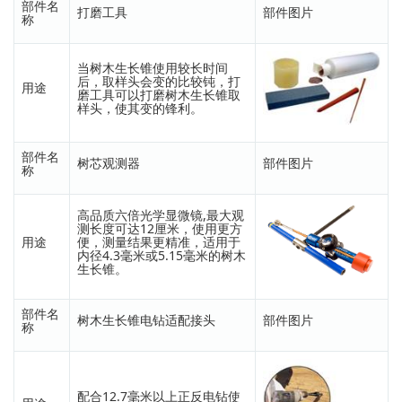
部件名
打磨工具
部件图片
称
当树木生长锥使用较长时间
后，取样头会变的比较钝，打
用途
磨工具可以打磨树木生长锥取
样头，使其变的锋利。
部件名
树芯观测器
部件图片
称
高品质六倍光学显微镜,最大观
测长度可达12厘米，使用更方
用途
便，测量结果更精准，适用于
内径4.3毫米或5.15毫米的树木
生长锥。
部件名
树木生长锥电钻适配接头
部件图片
称
配合12.7毫米以上正反电钻使