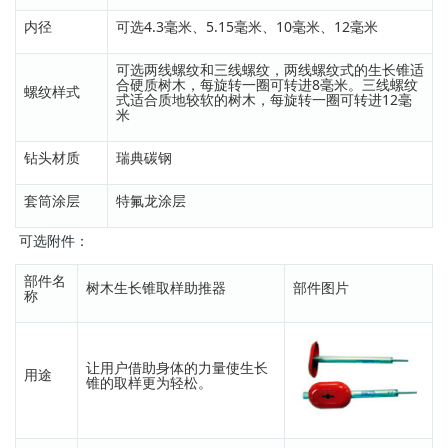
内径
可选4.3毫米、5.15毫米、10毫米、12毫米
可选两线螺纹和三线螺纹，两线螺纹式的生长锥适
合硬质树木，每旋转一圈可转进8毫米。三线螺纹
螺纹样式
式适合质地较软的树木，每旋转一圈可转进12毫
米
钻头材质
瑞典碳钢
套筒涂层
特氟龙涂层
可选附件：
部件名
树木生长锥取样助推器
部件图片
称
让用户借助身体的力量使生长
用途
锥的取样更为轻松。