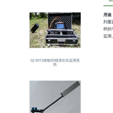
详
用途
列覆
样的
监测
DJ-3012植物3D根系生长监测系
统