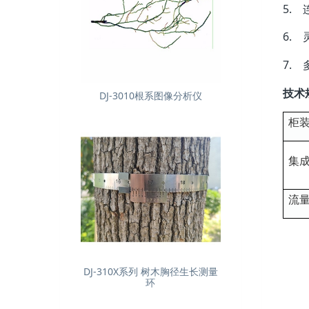
5.
6.
7.
技术
DJ-3010根系图像分析仪
柜
集
流
DJ-310X系列 树木胸径生长测量
环