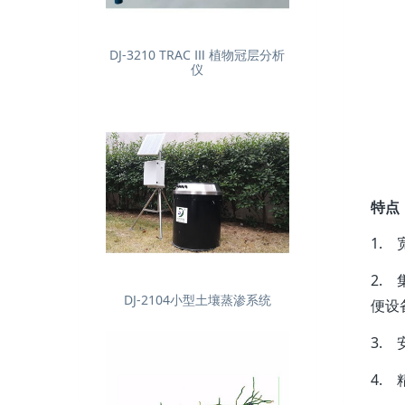
DJ-3210 TRAC Ⅲ 植物冠层分析
仪
特点
1. 
2.
DJ-2104小型土壤蒸渗系统
便设
3.
4.