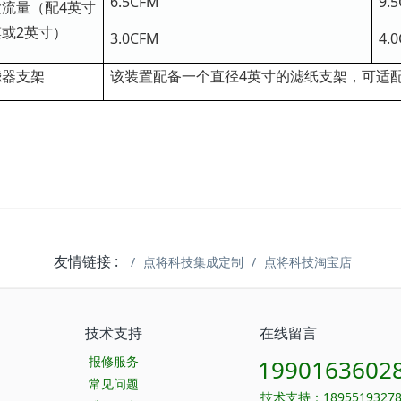
6.5CFM
9.
流量（配4英寸
或2英寸）
3.0CFM
4.
滤器支架
该装置配备一个直径4英寸的滤纸支架，可适配
友情链接 :
点将科技集成定制
点将科技淘宝店
技术支持
在线留言
报修服务
1990163602
常见问题
技术支持：1895519327