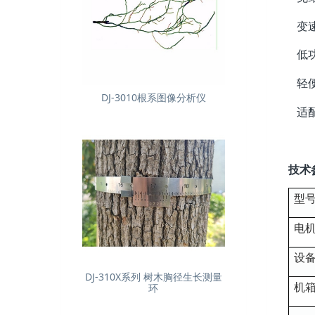
变速
低功
轻便
DJ-3010根系图像分析仪
适配
技术
型
电
设
DJ-310X系列 树木胸径生长测量
机
环