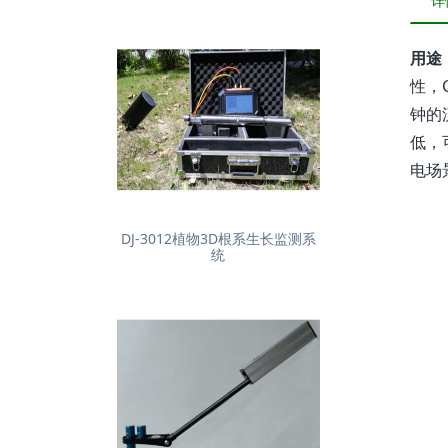
详
用途
性，C
钟的
低，
电场
DJ-3012植物3D根系生长监测系
统