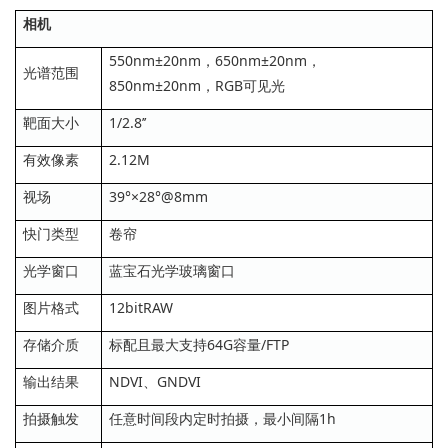
相机
550nm±20nm，650nm±20nm，
光谱范围
850nm±20nm，RGB可见光
靶面大小
1/2.8’’
有效像素
2.12M
视场
39°×28°@8mm
快门类型
卷帘
光学窗口
蓝宝石光学玻璃窗口
图片格式
12bitRAW
存储介质
标配且最大支持64G容量/FTP
输出结果
NDVI、GNDVI
拍摄触发
任意时间段内定时拍摄，最小间隔1h