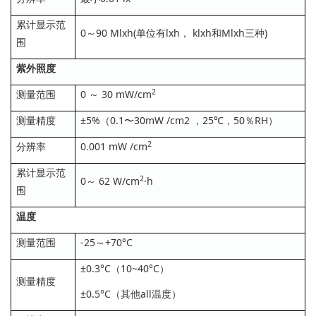
累计显示范
0～90 Mlxh(单位有lxh， klxh和Mlxh三种)
围
紫外照度
2
测量范围
0 ～ 30 mW/cm
测量精度
±5%（0.1〜30mW /cm2 ，25℃，50％RH）
2
分辨率
0.001 mW /cm
累计显示范
2
0～ 62 W/cm
·h
围
温度
测量范围
-25～+70°C
±0.3°C（10~40°C）
测量精度
±0.5°C（其他all温度）