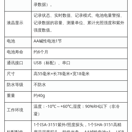
录数据）。
记录状态、实时数值、记录模式、电池电量警报、
液晶显示
记录数据的容量、测量单位、累计光照强度和紫外
强度数值。
电池
AA碱性电池1节
电池寿命
约6个月
通讯接口
USB（标配）、串口
尺寸
高55毫米×长78毫米×宽18毫米
防水等级
不防水
重量
约40g
温度：-10℃～+60℃,湿度：90%RH以下（非冷
工作环境
凝）
1个ISA-3151紫外/照度探头，1个SHA-3151高精
标配配件
度温湿度探头，软件光盘， AA碱性电池×1 ，USB