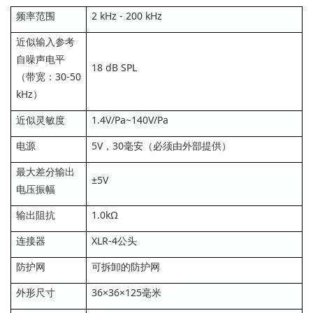
频率范围
2 kHz - 200 kHz
近似输入参考
自噪声电平
18 dB SPL
（带宽：30-50
kHz）
近似灵敏度
1.4V/Pa~140V/Pa
电源
5V，30毫安（必须由外部提供）
最大差分输出
±5V
电压振幅
输出阻抗
1.0kΩ
连接器
XLR-4公头
防护网
可拆卸的防护网
外形尺寸
36×36×125毫米