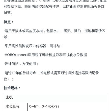
配备磁性激活遥控器，可“唤醒”记录仪以激活其蓝牙通信以进行配置
和数据下载。随附的遥控器配有挂绳，以防止遥控器在现场丢失或
掉落。
特点：
·适用于淡水或高盐度水域，包括水井、溪流、湖泊、湿地和潮汐区
域；
·采用高性能陶瓷压力传感器，耐冻结；
·HOBOconnect应用程序可轻松提取和可视化水位数据
·设计简洁，方便使用；
·超过10年的待机寿命（省电模式需要通过磁性遥控器激活记录
仪）；
技术规格：
主机
水位量程
0~4m（0~145kPa）