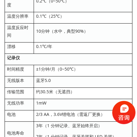
0.2℃（0~50℃）
度
温度分辨率
0.1℃（25℃）
温度反应时
10分钟（水中，典型90%）
间
漂移
0.1℃/年
记录仪
时间精度
±1分钟/月（0~50℃）
无线版本
蓝牙5.0
传输范围
约30.5米（无遮挡）
无线功率
1mW
电池
2/3 AA，3.6V锂电池（需返厂更换）
3年（1 分钟记录、蓝牙始终开启）
电池寿命
7年（1 分钟记录、蓝牙关闭和 LED 关闭）