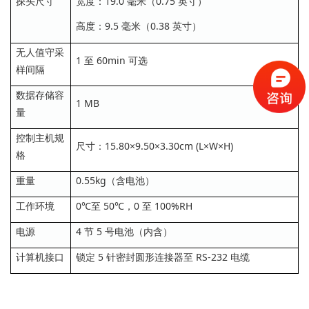
探头尺寸
宽度：19.0 毫米（0.75 英寸）
高度：9.5 毫米（0.38 英寸）
无人值守采
1 至 60min 可选
样间隔
数据存储容
1 MB
量
控制主机规
尺寸：15.80×9.50×3.30cm (L×W×H)
格
重量
0.55kg（含电池）
工作环境
0℃至 50℃，0 至 100%RH
电源
4 节 5 号电池（内含）
计算机接口
锁定 5 针密封圆形连接器至 RS-232 电缆