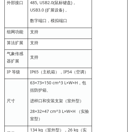
外部接口
485, USB2.0(鼠标键盘)，
USB3.0 (扩展设备)，
数字端口，模拟端口
组网功能
支持
算法扩展
支持
气象传感
支持
器扩展
IP 等级
IP65（主机箱），IP54（空调）
63×73×150 cm^3 L×W×H，包
括防护箱、
尺寸
进样口和安装支架（室外型）
28×32×47 cm^3 L×W×H （实验
室型）
134 kg（室外型），26 kg（实