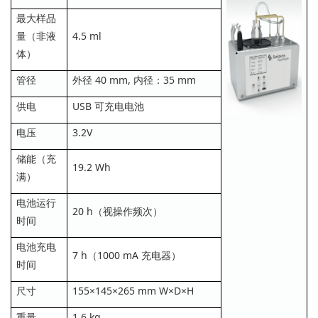
最大样品
量（非液
4.5 ml
体）
管径
外径 40 mm, 内径：35 mm
供电
USB 可充电电池
电压
3.2V
储能（充
19.2 Wh
满）
电池运行
20 h（视操作频次）
时间
电池充电
7 h（1000 mA 充电器）
时间
尺寸
155×145×265 mm W×D×H
重量
1.6 kg