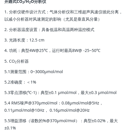
开路式CO
/H
O分析仪
2
2
1. 分析仪硬件设计方式：气体分析仪和三维超声风速仪彼此分离，
以减小分析器对风速测定的影响（尤其是垂直风分量）
2. 分析器温度设置：具备低温和高温两种温控模式
3. 光路长度：12.5 cm
4. 功耗：典型4W@25℃，运行时最高8W@ -25~50℃
5. CO
分析器
2
5.1测量范围：0~3000μmol/mol
5.2准确度：＜1%
5.3零点漂移(℃-1)：典型±0.1 μmol/mol，最大±0.3 μmol/mol
5.4 RMS噪声@370μmol/mol：0.08μmol/mol@5Hz，
0.11μmol/mol@10Hz， 0.16μmol/mol@20Hz
5.5增益漂移（读数的%@370μmol/mol）：典型±0.02%，最大
±0.1%