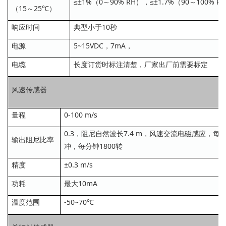
≤±1%（0～90% RH），≤±1.7%（90～100% R
（15～25℃）
响应时间
典型小于10秒
电源
5~15VDC，7mA，
电缆
长度订货时标注清楚，厂家出厂前需要标定
风速传感器
量程
0-100 m/s
0.3，阻尼自然波长7.4 m，风速交流电磁感应，每
输出阻尼比率
冲，每分钟1800转
精度
±0.3 m/s
功耗
最大10mA
温度范围
-50~70℃