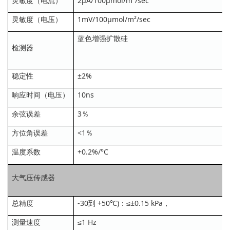
灵敏度（电流）
2μA/100μmol/m²/sec
灵敏度（电压）
1mV/100μmol/m²/sec
蓝色增强扩散硅
检测器
稳定性
±2%
响应时间（电压）
10ns
余弦误差
3％
方位角误差
<1％
温度系数
+0.2%/°C
大气压传感器
总精度
-30到 +50℃)：≤±0.15 kPa，
测量速度
≤1 Hz