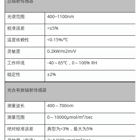
总辐射传感器
光谱范围
400~1100nm
校准误差
<±5%
温度依赖性
<0.15%/℃
灵敏度
0.2kW/m2m/V
工作环境
-40～65℃，0～100% RH
稳定性
±2%
光合有效辐射传感器
测量波长
400～700nm
测量范围
0～10000μmol/m²/sec
绝对校准误差
典型为<3%，最大为5%