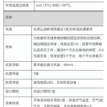
环境温度总精度
≤±0.15℃(-30到 +50℃)。
塔体
高度
在莽山浪畔湖旁建设1座30米高的通量塔
为热镀锌无缝角钢加螺丝固定的四柱拉线结构，采
钢拉绳固定塔身；塔身边宽1m，设置中间爬梯，
塔体
以及高空工作；建设6个可左右移动的伸臂（3.0
仪器安装；塔身设置5个平台，每个平台承载不小于1
抗风等级
要求能抗最大风速：40m/s；
抗震等级
7级
防雷等级
接地电阻≤6Ω，且有防雷设备；
设计图纸
供设计图纸1套
开路涡动相关系统1套；风速空气温度、空气湿度
设备组成
气压、太阳总辐射、光合有效辐射各1个。