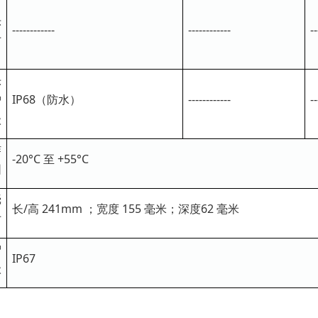
头
------------
------------
--
寸
头
护
IP68（防水）
------------
--
级
作
-20°C 至 +55°C
围
壳
长/高 241mm ；宽度 155 毫米；深度62 毫米
寸
护
IP67
级