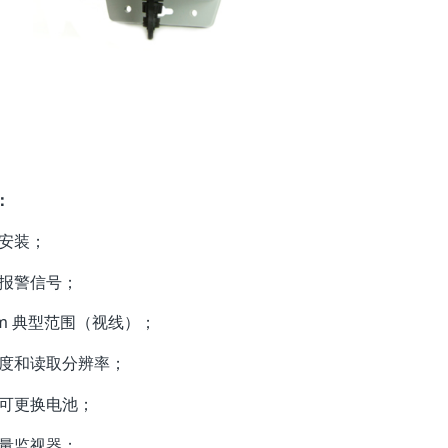
：
于安装；
程报警信号；
00m 典型范围（视线）；
精度和读取分辨率；
户可更换电池；
电量监视器；