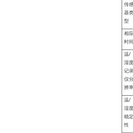
传
器
型
相
时
温/
湿
记
仪
辨
温/
湿
稳
性