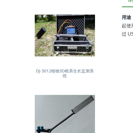
详
用途：
起使
过 U
DJ-3012植物3D根系生长监测系
统