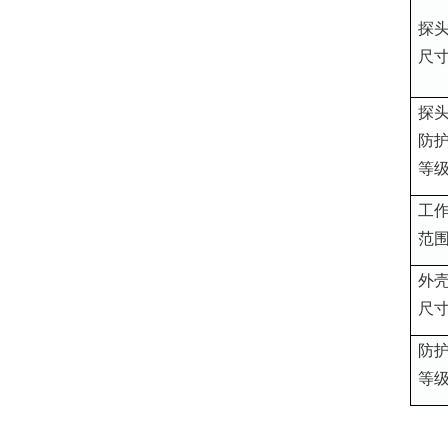
探
尺
探
防
等
工
范
外
尺
防
等