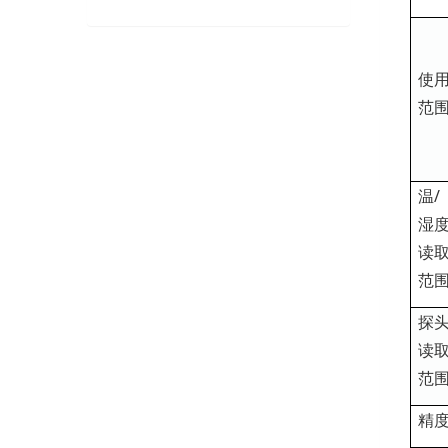
使
范
温/
湿
读
范
探
读
范
精