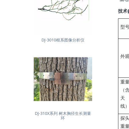
技术
型
DJ-3010根系图像分析仪
外
重
（
天
线
DJ-310X系列 树木胸径生长测量
探
环
重