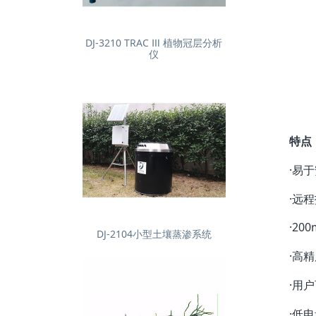
DJ-3210 TRAC Ⅲ 植物冠层分析
仪
特点
·易
·远
·2
DJ-2104小型土壤蒸渗系统
·高
·用
·低