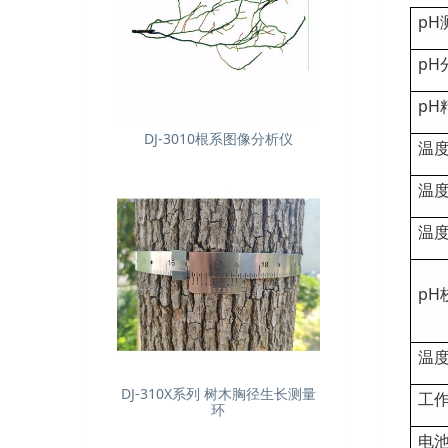
pH
pH
pH
DJ-3010根系图像分析仪
温
温
温
pH
温
DJ-310X系列 树木胸径生长测量
工
环
电