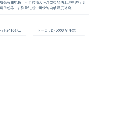
壤钻头和电极，可直接插入潮湿或柔软的土壤中进行测
度传感器，在测量过程中可快速自动温度补偿。
HS410野外动物监测红外相机
下一页
: DJ-5003 翻斗式流量计