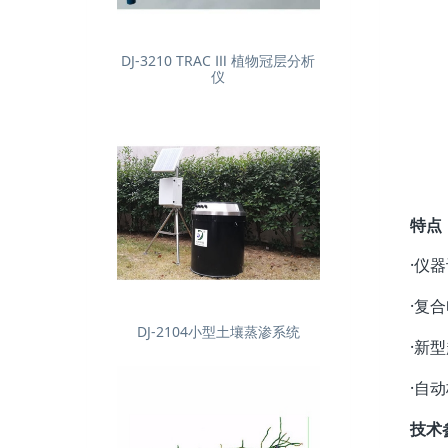
DJ-3210 TRAC Ⅲ 植物冠层分析
仪
特点
·仪
·复
DJ-2104小型土壤蒸渗系统
·新
·自
技术