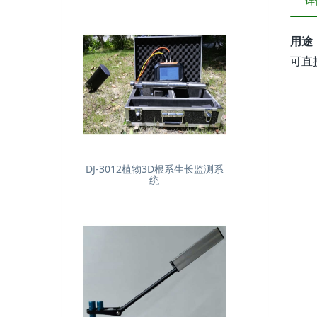
详
用途
可直
DJ-3012植物3D根系生长监测系
统