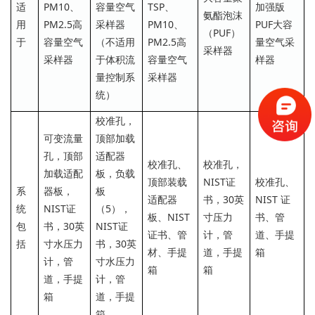
适
PM10、
容量空气
TSP、
加强版
氨酯泡沫
用
PM2.5高
采样器
PM10、
PUF大容
（PUF）
于
容量空气
（不适用
PM2.5高
量空气采
采样器
采样器
于体积流
容量空气
样器
量控制系
采样器
统）
校准孔，
可变流量
顶部加载
孔，顶部
适配器
校准孔、
校准孔，
加载适配
板，负载
顶部装载
NIST证
校准孔、
系
器板，
板
适配器
书，30英
NIST 证
统
NIST证
（5），
板、NIST
寸压力
书、管
包
书，30英
NIST证
证书、管
计，管
道、手提
括
寸水压力
书，30英
材、手提
道，手提
箱
计，管
寸水压力
箱
箱
道，手提
计，管
箱
道，手提
箱