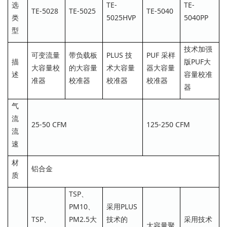
选
TE-
TE-
TE-5028
TE-5025
TE-5040
类
5025HVP
5040PP
型
技术加强
可变流量
带负载板
PLUS 技
PUF 采样
描
版PUF大
大容量校
的大容量
术大容量
器大容量
述
容量校准
准器
校准器
校准器
校准器
器
气
流
25-50 CFM
125-250 CFM
流
速
材
铝合金
质
TSP、
PM10、
采用PLUS
TSP、
PM2.5大
技术的
采用技术
大容量聚